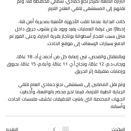
البرارة التابعة لمركز نجع حمادي، شمالي محافظة قنا، وتم
نقلهم إلى المستشفى لتلقي العلاج اللازم.
كانت البداية عندما تلقت الأجهزة الأمنية بمديرية أمن قنا،
إخطارًا من غرفة العمليات يفيد ورود بلاغ بنشوب حريق داخل
منزل بسبب انفجار أسطوانة بوتاجاز بقرية البرارة، وعلى الفور تم
الدفع بسيارات الإسعاف إلى موقع الحادث.
وبالانتقال والفحص، تبين إصابة كل من أحمد.ع.أد، 18 عامًا،
ورحاب.د.م، 12 عامًا، ونجاح.أ.ح، 11 عامًا، وآية.م، 15 عامًا، بحروق
وإصابات متفرقة إثر الحريق.
وتم نقل المصابين إلى مستشفى نجع حمادي العام لتلقي
الرعاية الطبية اللازمة، فيما تحرر محضر بالواقعة، وأُخطرت
الجهات المختصة التي باشرت التحقيقات لكشف ملابسات الحادث
وأسبابه.
الاحدث
الاقدم