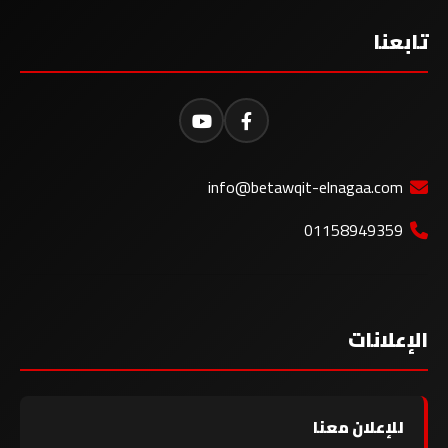
تابعنا
info@betawqit-elnagaa.com
01158949359
الإعلانات
للإعلان معنا