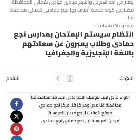
يعتبر من أحد أهم بل وأشهر ميادين ميادين شمالي المحافظة،
فضلاً عن كونه علامة أمتازت بها نجع حماديى شمالي محافظة
قنا.
موضوعات متعلقة :
انتظام سيستم الإمتحان بمدارس نجع
حمادى وطلاب يعبرون عن سعادتهم
باللغة الإنجليزية والجغرافيا
الاحدث
الاقدم
اللواء عادل لبيب
بتوقيت النجع
عادل لبيب
قنا
محافظ قنا
محافظة قنا
مدن ومراكز قنا
مركز نجع حمادي
موقع بتوقيت النجع
ميدان العروسة
ميدان العروسة في نجع حمادي
نجع حمادي