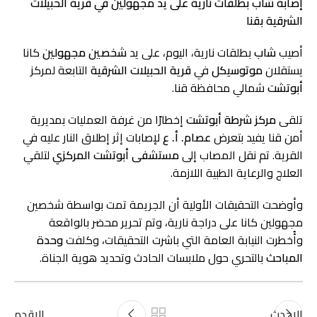
إصابة شاب بطلقات نارية على يد مجهولين في قرية الحبيلات
الشرقية بقنا
أصيب
شاب
بطلقات نارية، اليوم، على يد
شخصين مجهولين
كانا
يستقلان
موتوسيكل
في
قرية الحبيلات الشرقية
التابعة لمركز
أبوتشت
شمالي محافظة قنا.
تلقى
مركز شرطة أبوتشت
إخطارًا من غرفة العمليات بمديرية
أمن قنا يفيد بتعرض
عصام. أ. ع
لإصابات إثر إطلاق النار عليه في
القرية. تم نقل المصاب إلى
مستشفى أبوتشت المركزي
لتلقي
العلاج والرعاية الطبية اللازمة.
وأوضحت التحقيقات الأولية أن الجريمة تمت بواسطة شخصين
مجهولين كانا على دراجة نارية، وتم تحرير محضر بالواقعة
وأُخطرت النيابة العامة التي باشرت التحقيقات، وكلفت
وحدة
المباحث
بالتحري حول ملابسات الحادث وتحديد هوية الجناة.
الاحدث
الاقدم