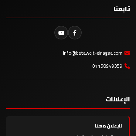
تابعنا
info@betawqit-elnagaa.com
01158949359
الإعلانات
للإعلان معنا