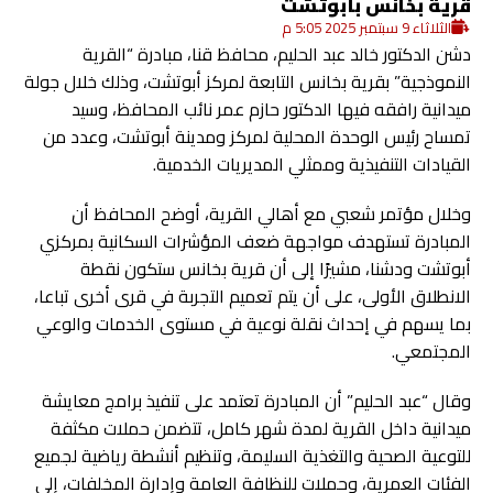
قرية بخانس بأبوتشت
الثلاثاء 9 سبتمبر 2025 5:05 م
دشن الدكتور خالد عبد الحليم، محافظ قنا، مبادرة “القرية
النموذجية” بقرية بخانس التابعة لمركز أبوتشت، وذلك خلال جولة
ميدانية رافقه فيها الدكتور حازم عمر نائب المحافظ، وسيد
تمساح رئيس الوحدة المحلية لمركز ومدينة أبوتشت، وعدد من
القيادات التنفيذية وممثلي المديريات الخدمية.
وخلال مؤتمر شعبي مع أهالي القرية، أوضح المحافظ أن
المبادرة تستهدف مواجهة ضعف المؤشرات السكانية بمركزي
أبوتشت ودشنا، مشيرًا إلى أن قرية بخانس ستكون نقطة
الانطلاق الأولى، على أن يتم تعميم التجربة في قرى أخرى تباعا،
بما يسهم في إحداث نقلة نوعية في مستوى الخدمات والوعي
المجتمعي.
وقال “عبد الحليم” أن المبادرة تعتمد على تنفيذ برامج معايشة
ميدانية داخل القرية لمدة شهر كامل، تتضمن حملات مكثفة
للتوعية الصحية والتغذية السليمة، وتنظيم أنشطة رياضية لجميع
الفئات العمرية، وحملات للنظافة العامة وإدارة المخلفات، إلى