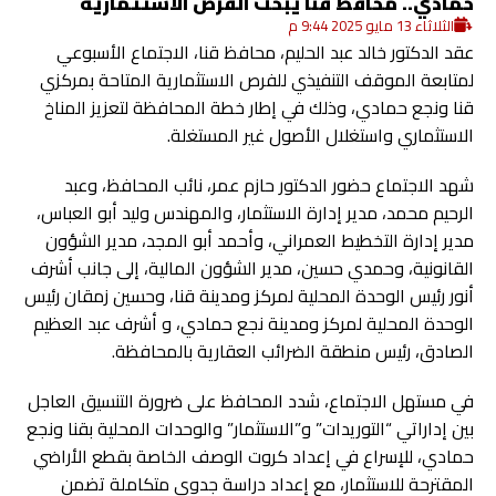
حمادي.. محافظ قنا يبحث الفرص الاستثمارية
الثلاثاء 13 مايو 2025 9:44 م
عقد الدكتور خالد عبد الحليم، محافظ قنا، الاجتماع الأسبوعي
لمتابعة الموقف التنفيذي للفرص الاستثمارية المتاحة بمركزي
قنا ونجع حمادي، وذلك في إطار خطة المحافظة لتعزيز المناخ
الاستثماري واستغلال الأصول غير المستغلة.
شهد الاجتماع حضور الدكتور حازم عمر، نائب المحافظ، وعبد
الرحيم محمد، مدير إدارة الاستثمار، والمهندس وليد أبو العباس،
مدير إدارة التخطيط العمراني، وأحمد أبو المجد، مدير الشؤون
القانونية، وحمدي حسين، مدير الشؤون المالية، إلى جانب أشرف
أنور رئيس الوحدة المحلية لمركز ومدينة قنا، وحسين زمقان رئيس
الوحدة المحلية لمركز ومدينة نجع حمادي، و أشرف عبد العظيم
الصادق، رئيس منطقة الضرائب العقارية بالمحافظة.
في مستهل الاجتماع، شدد المحافظ على ضرورة التنسيق العاجل
بين إداراتي “التوريدات” و”الاستثمار” والوحدات المحلية بقنا ونجع
حمادي، للإسراع في إعداد كروت الوصف الخاصة بقطع الأراضي
المقترحة للاستثمار، مع إعداد دراسة جدوى متكاملة تضمن