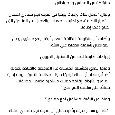
مشتركة بين المجلس والمواطنين.
وقال: “نعمل بثلاث ورديات يوميًا في مدينة نجع حمادي لضمان
استمرار النظافة، مع تكثيف المعدات والعمال في المناطق التي
تحتاج دعمًا إضافيًا.”
وأضاف أن منظومة النظافة تسعى أيضًا لرفع مستوى وعي
المواطنين بأهمية الحفاظ على البيئة.
إجراءات صارمة للحد من الاستهتار المروري
وفيما يتعلق بمشكلة المركبات غير المرخصة والقيادة برعونة،
أكد أبو سداح أن هناك توجهًا حازمًا لمعالجة الأمر:”سنوجه إدارة
المرور والشرطة لإقامة حملات مستمرة وضبط المخالفات،
حفاظًا على سلامة المواطنين”
وماذا عن الرؤية لمستقبل نجع حمادي؟
اختتم أبو سداح حديثه بتأكيده على أن مدينة نجع حمادي تمتلك