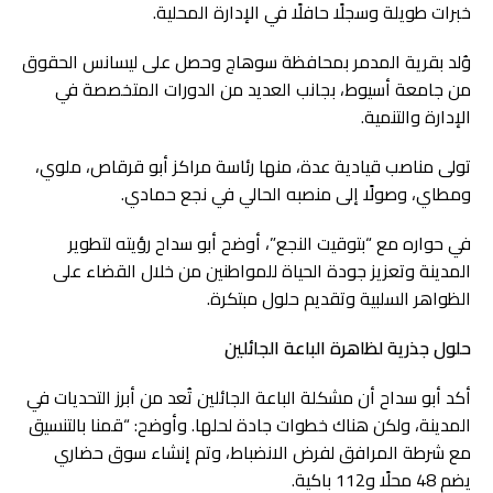
خبرات طويلة وسجلًا حافلًا في الإدارة المحلية.
وُلد بقرية المدمر بمحافظة سوهاج وحصل على ليسانس الحقوق
من جامعة أسيوط، بجانب العديد من الدورات المتخصصة في
الإدارة والتنمية.
تولى مناصب قيادية عدة، منها رئاسة مراكز أبو قرقاص، ملوي،
ومطاي، وصولًا إلى منصبه الحالي في نجع حمادي.
في حواره مع “بتوقيت النجع”، أوضح أبو سداح رؤيته لتطوير
المدينة وتعزيز جودة الحياة للمواطنين من خلال القضاء على
الظواهر السلبية وتقديم حلول مبتكرة.
حلول جذرية لظاهرة الباعة الجائلين
أكد أبو سداح أن مشكلة الباعة الجائلين تُعد من أبرز التحديات في
المدينة، ولكن هناك خطوات جادة لحلها. وأوضح: “قمنا بالتنسيق
مع شرطة المرافق لفرض الانضباط، وتم إنشاء سوق حضاري
يضم 48 محلًا و112 باكية.