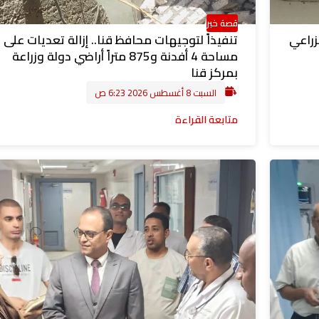
قصة خبر
زراعي
تنفيذاً لتوجيهات محافظ قنا.. إزالة تعديات على
مساحة 4 أفدنة و875 متراً أراضي دولة وزراعة
بمركز قنا
السبت 8 أغسطس 2026 6:23 ص
متابعة القراءة