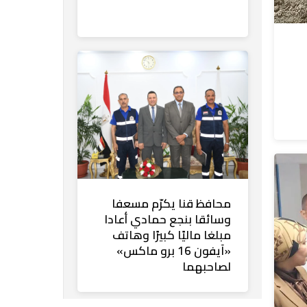
محافظ قنا يكرّم مسعفا
وسائقا بنجع حمادي أعادا
مبلغا ماليًا كبيرًا وهاتف
«آيفون 16 برو ماكس»
لصاحبهما