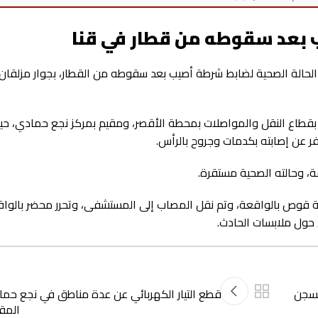
 بعد سقوطه من قطار في قنا
حالة الصحية لضابط شرطة أصيب بعد سقوطه من القطار، بجوار مزلقان
.م.س، 38 عامًا، ضابط شرطة بقطاع النقل والمواصلات بمحطة الأقصر، ومقيم بمركز نجع حمادي، 
ر عن إصابته بكدمات وجروح بالرأس.
ة، وحالته الصحية مستقرة.
رطة قوص بالواقعة، وتم نقل المصاب إلى المستشفى، وتحرر محضر بالواق
 حول ملابسات الحادث.
لسجن
قطع التيار الكهربائي عن عدة مناطق في نجع حم
المقب