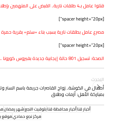
قتلوا عامل بـ4 طلقات نارية.. القبض على المتهمين بإطلاق الرصاص في خلافات عائلية بفرشوط
[spacer height=”20px”]
مصرع عامل بطلقات نارية بسبب بناء «سلم» بقرية حمرة
[spacer height=”20px”]
الصحة: تسجيل 801 حالة إيجابية جديدة بفيروس كورونا ..و 43 حالة وفاة
الاحدث
أطفال في الكوشة.. زواج القاصرات جريمة باسم الستر وت
بمباركة الأهل: أزمات وطلاق
أخبار قنا
أخبار محافظة قنا
بتوقيت النجع
شهر رمضان
مح
مركز نجع حمادي
موقع بت