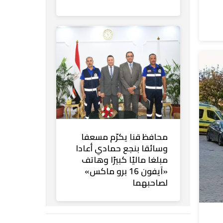
محافظ قنا يكرّم مسعفا
وسائقا بنجع حمادي أعادا
مبلغا ماليًا كبيرًا وهاتف
«آيفون 16 برو ماكس»
لصاحبهما