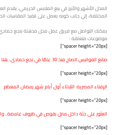
المحل الأشهر والأبرز في بيع الملابس الحريمي، يقدم الع
المختلفة، إلي جانب كونه يعمل على تنفيذ المقاسات الخاصة من 
يمكنك التواصل مع فريق عمل محل مذهلة بنجع حمادي، عبر الأرقام التالية: “
موضوعات متعلقة :
[spacer height=”20px”]
صانع الفوانيس الصاج منذ 30 عامًا في نجع حمادى.. هنا سر الصنعة بشارع بورسعيد
[spacer height=”20px”]
الإفتاء المصرية: الثلاثاء أول أيام شهر رمضان المعظم
[spacer height=”20px”]
العثور على جثة داخل منزل بقوص في ظروف غامضة.. و
[spacer height=”20px”]