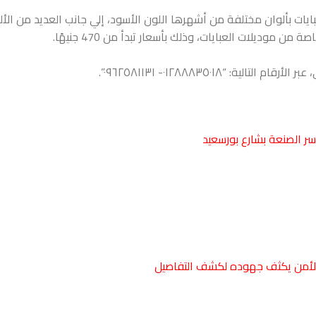
بايات بألوان مختلفة من أشهرها اللون الأسود، إلي جانب العديد من الأل
موديلات العبايات، وذلك بأسعار تبدأ من 470 جنيهًا.
٠١٢٨٨٨٣٥٠١٨- ٠٩٦٢٥٨١١٣١”.
الأمن يكثف جهوده لكشف التفاصيل