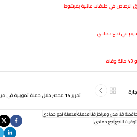
 دوم في نجع حمادي
جارة
تحرير 14 محضر خلال حملة تموينية فى مركز أبوتشت
افظة قنا
مدن ومراكز قنا
مذهلة
مذهلة نجع حمادي
وقيت النجع
نجع حمادي