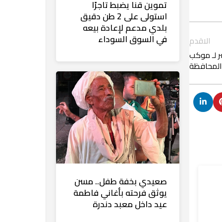
تموين قنا يضبط تاجرًا
استولى على 2 طن دقيق
بلدي مدعم لإعادة بيعه
في السوق السوداء
الاقدم
 لـ موكب
 المحافظة
صعيدي بخفة طفل.. مسن
يوثق فرحته بأغاني فاطمة
عيد داخل معبد دندرة