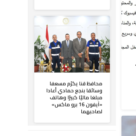
محافظ قنا يكرّم مسعفا
وسائقا بنجع حمادي أعادا
مبلغا ماليًا كبيرًا وهاتف
«آيفون 16 برو ماكس»
لصاحبهما