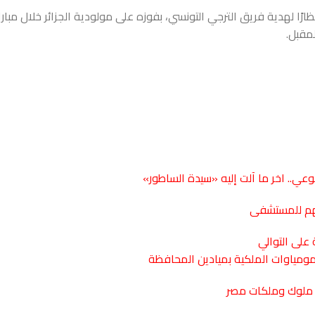
تظارًا لهدية فريق الترجي التونسي، بفوزه على مولودية الجزائر خلال مبار
مقبل.
.. اخر ما آلت إليه «سيدة الساطور»
قلهم للمستشفى
ومياوات الملكية بميادين المحافظة
ل ملوك وملكات مصر