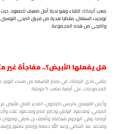
يلعب
ألزمالك
اللقاء وهو لدية أمل ضعيف للصعود، حيث مط
تونجيت السنغال، منتظرا هدية من فريق الترجى التونسى ب
والترجى من هذه المجموعة.
هل يفعلها الأبيض؟.. مفاجأة غير م
يلتقي نادي الزمالك، في تمام التاسعة من مساء اليوم، 
المجموعات، على أرضية ملعب 5 جويلية.
وأعلن الفرنسي باتريس كارتيرون، المدير الفني للأبيض 
المرمي، ومحمود الونش وحازم امام ومحمود علاء وأح
أوباما، وفي الهجوم شيكابالا وأشرف بن شرقي ومروان حم
ومحمد عبد الشافي وعبد الله جمعة وإمام عاشور وإسلام 