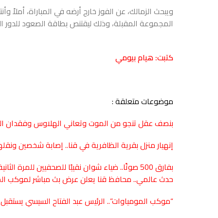
ويبحث الزمالك، عن الفوز خارج أرضه في المباراة، أملاً وأن
المجموعة المقبلة، وذلك ليقتنص بطاقة الصعود للدور ال
كتبت: هيام بيومي
موضوعات متعلقة :
بنصف عقل تنجو من الموت وتعاني الهلاوس وفقدان الوعي
إنهيار منزل بقرية الظافرية في قنا.. إصابة شخصين ون
بفارق 500 صوتًا.. ضياء شوان نقيبًا للصحفيين للمرة الثانية على التوالي
حدث عالمي.. محافظ قنا يعلن عرض بث مباشر لموكب الم
“موكب المومياوات”.. الرئيس عبد الفتاح السيسي يستقب