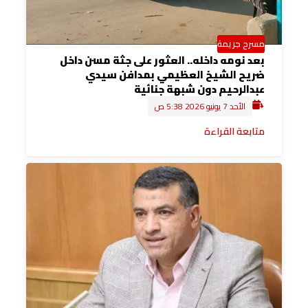
مسرح جريمة
بعد نومه داخله.. العثور على جثة مسن داخل
ضريح الشيخ العظيمي بمدافن سيدي
عبدالرحيم دون شبهة جنائية
الأحد 7 يونيو 2026 5:38 ص
متابعة القراءة