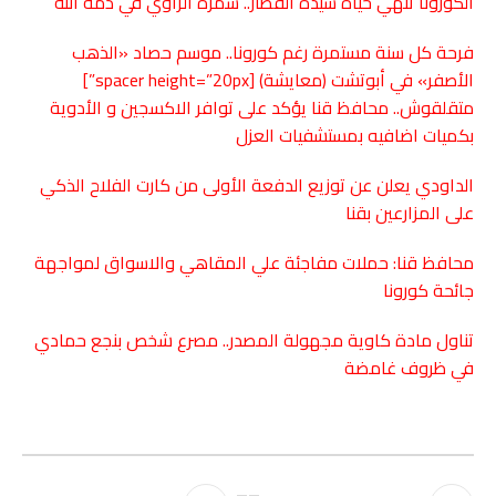
الكورونا تنهي حياة سيدة القطار.. سمرة الراوي في ذمة الله
فرحة كل سنة مستمرة رغم كورونا.. موسم حصاد «الذهب
الأصفر» في أبوتشت (معايشة)
[spacer height=”20px”]
متقلقوش.. محافظ قنا يؤكد على توافر الاكسجين و الأدوية
بكميات اضافيه بمستشفيات العزل
الداودي يعلن عن توزيع الدفعة الأولى من كارت الفلاح الذكي
على المزارعين بقنا
محافظ قنا: حملات مفاجئة علي المقاهي والاسواق لمواجهة
جائحة كورونا
تناول مادة كاوية مجهولة المصدر.. مصرع شخص
بنجع حمادي
في ظروف غامضة