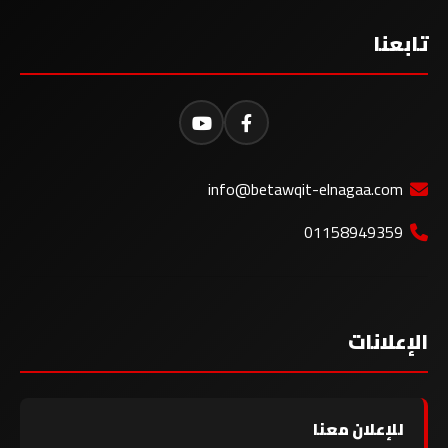
تابعنا
info@betawqit-elnagaa.com
01158949359
الإعلانات
للإعلان معنا