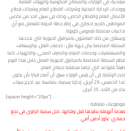
ميلادية، في الوزارات والمصالح الحكومية والهيئات العامة
ووحدات الإدارة المحلية وشركات القطاع العام وشركات قطاع
الأعمال العام والقطاع الخاص، وذلك في سبيل الحد من تكدس
المواطنين كتدبير احترازي في إطار خطة الدولة للتعامل مع أي
تداعيات محتملة لفيروس كورونا.
ويستثنى من ذلك العاملون بالمرافق الحيوية التي تحددها
السلطة المختصة بكل جهة مثل : خدمات النقل، والإسعاف،
والمستشفيات، وخدمات المياه والصرف الصحي، والكهرباء، كما
تنظم السلطة المختصة بالمرافق الحيوية العمل خلال هذا اليوم
طبقاً للقواعد التي تراها محققة للصالح العام.
تجدر الإشارة إلى أن رئيس الوزراء سبق أن أصدر قرارا بأن يكون
غدا الخميس، 29 أبريل، إجازة رسمية، بمناسبة عيد تحرير سيناء،
بدلا من الأحد، 25 أبريل.
[spacer height=”20px”]
موضوعات متعلقة :
بعدما أتهمته بطردها قبل وفاتها.. نجل سمرة الراوي في نجع
حمادي: عاوز أدفن أمي