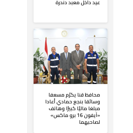
عيد داخل معبد دندرة
محافظ قنا يكرّم مسعفا
وسائقا بنجع حمادي أعادا
مبلغا ماليًا كبيرًا وهاتف
«آيفون 16 برو ماكس»
لصاحبهما