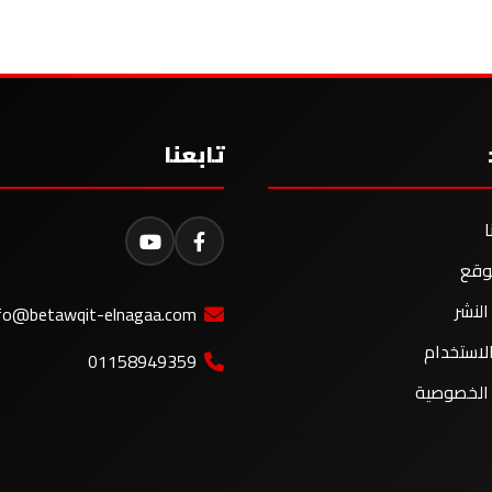
تابعنا
ا
وقع
لنشر
fo@betawqit-elnagaa.com
لاستخدام
01158949359
الخصوصية