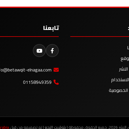
تابعنا
ا
وقع
لنشر
fo@betawqit-elnagaa.com
لاستخدام
01158949359
الخصوصية
جميع الحقوق محفوظة |
بتوقيت النجع
| تم تصميمه من قبل
rabia