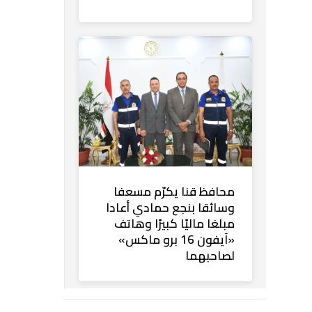
محافظ قنا يكرّم مسعفا
وسائقا بنجع حمادي أعادا
مبلغا ماليًا كبيرًا وهاتف
«آيفون 16 برو ماكس»
لصاحبهما