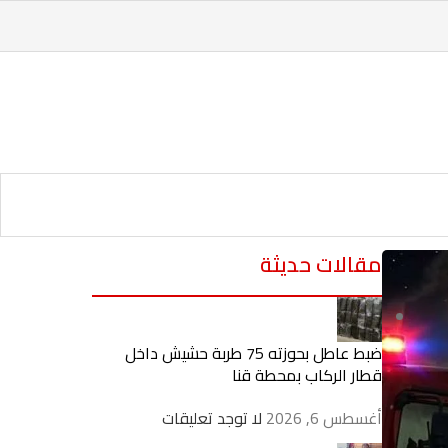
مقالات حديثة
ضبط عاطل بحوزته 75 طربة حشيش داخل
قطار الركاب بمحطة قنا
أغسطس 6, 2026
لا توجد تعليقات