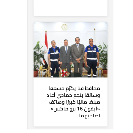
محافظ قنا يكرّم مسعفا
وسائقا بنجع حمادي أعادا
مبلغا ماليًا كبيرًا وهاتف
«آيفون 16 برو ماكس»
لصاحبهما