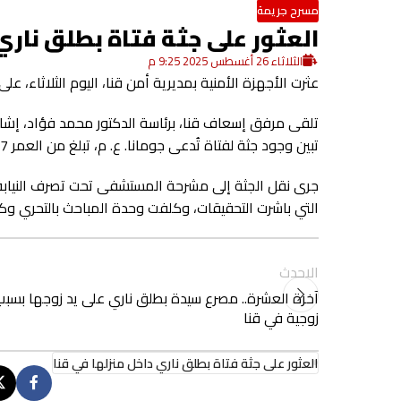
مسرح جريمة
العثور على جثة فتاة بطلق ناري 
الثلاثاء 26 أغسطس 2025 9:25 م
عثرت الأجهزة الأمنية بمديرية أمن قنا، اليوم الثلاثاء، 
تلقى مرفق إسعاف قنا، برئاسة الدكتور محمد فؤاد، إشارة
تبين وجود جثة لفتاة تُدعى جومانا. ع. م، تبلغ من العمر 17 عامًا، مصابة بطلق ناري.
جرى نقل الجثة إلى مشرحة المستشفى تحت تصرف النيابة ا
التي باشرت التحقيقات، وكلفت وحدة المباحث بالتحري و
الاحدث
آخرة العشرة.. مصرع سيدة بطلق ناري على يد زوجها بسبب
زوجية في قنا
العثور على جثة فتاة بطلق ناري داخل منزلها في قنا