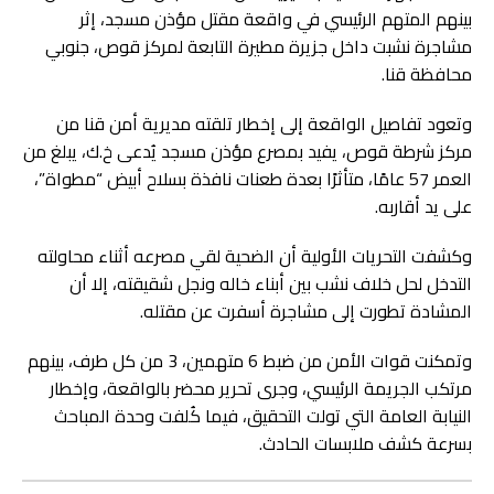
بينهم المتهم الرئيسي في واقعة مقتل مؤذن مسجد، إثر
مشاجرة نشبت داخل جزيرة مطيرة التابعة لمركز قوص، جنوبي
محافظة قنا.
وتعود تفاصيل الواقعة إلى إخطار تلقته مديرية أمن قنا من
مركز شرطة قوص، يفيد بمصرع مؤذن مسجد يُدعى خ.ك، يبلغ من
العمر 57 عامًا، متأثرًا بعدة طعنات نافذة بسلاح أبيض “مطواة”،
على يد أقاربه.
وكشفت التحريات الأولية أن الضحية لقي مصرعه أثناء محاولته
التدخل لحل خلاف نشب بين أبناء خاله ونجل شقيقته، إلا أن
المشادة تطورت إلى مشاجرة أسفرت عن مقتله.
وتمكنت قوات الأمن من ضبط 6 متهمين، 3 من كل طرف، بينهم
مرتكب الجريمة الرئيسي، وجرى تحرير محضر بالواقعة، وإخطار
النيابة العامة التي تولت التحقيق، فيما كُلفت وحدة المباحث
بسرعة كشف ملابسات الحادث.