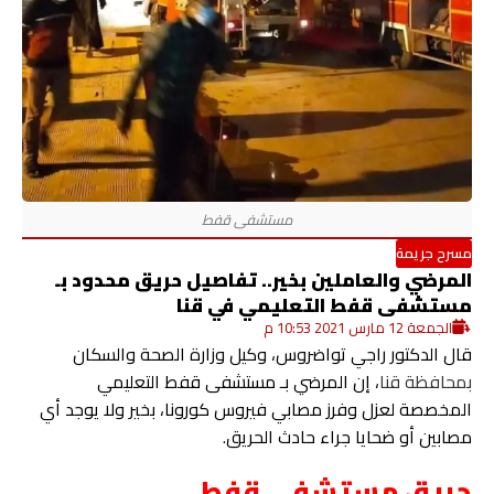
مسرح جريمة
المرضي والعاملين بخير.. تفاصيل حريق محدود بـ
مستشفى قفط التعليمي في قنا
الجمعة 12 مارس 2021 10:53 م
قال الدكتور راجي تواضروس، وكيل وزارة الصحة والسكان
بمحافظة قنا
، إن المرضي بـ مستشفى قفط التعليمي
المخصصة لعزل وفرز مصابي فيروس كورونا، بخير ولا يوجد أي
مصابين أو ضحايا جراء حادث الحريق.
حريق مستشفى قفط