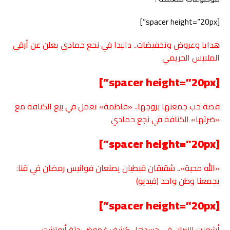
[spacer height=”20px”]
هدايا وعروض وتخفيضات.. داليدا في نجع حمادي يعلن عن أرقي
الملابس الحريمي
[spacer height=”20px”]
قصة حب جمعتها بزوجها.. «فاطمة» تعمل في بيع الكنافة مع
«ضرتها» الكنافة في نجع حمادي
[spacer height=”20px”]
«الله محبة».. شقيقان قبطيان يصنعان فوانيس رمضان في
قنا
:
يجمعنا وطن واحد (فيديو)
[spacer height=”20px”]
أشعلت النيران في جسدها.. كشف غموض جثة أبوتشت