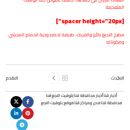
المتفحمة
[spacer height=”20px”]
مطبخ النجع| بالأرز والفريك.. طريقة تحضير وجبة الحمام المحشي
ومكوناته
الاحدث
الاقدم
أخبار قنا
أخبار محافظة قنا
بتوقيت النجع
قنا
محافظة قنا
مدن ومراكز قنا
موقع بتوقيت النجع