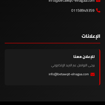
info@betawqit-elnagaa.com
01158949359
الإعلانات
للإعلان معنا
يرجى التواصل عبر البريد الإلكتروني
info@betawqit-elnagaa.com