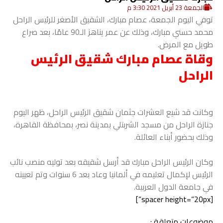
الجمعة 23 أبريل 2021 3:30 م
توفي اليوم الجمعة، عصام مبارك، الشقيق الأصغر للرئيس الراحل
محمد حسني مبارك، وذلك عن عمر يناهز الـ90 عامًا، بعد صراع
طويل مع المرض.
وقاة عصام مبارك شقيق الرئيس
الراحل
وكانت قد شيع العشرات جثمان شقيق الرئيس الراحل، ظهر اليوم
جنازة الراحل من مسجد الشربتلي بمدينة نصر، بمحافظة القاهرة،
وذلك بحضور أبناء العائلة.
وكان الرئيس الراحل مبارك قد أرسل شقيقه بعد توليه منصب نائب
الرئيس لإكمال تعليمه في ألمانيا وعاد بعد 6 سنوات وتم تعيينه
في جامعة الدول العربية.
[spacer height=”20px”]
موضوعات متعلقة :