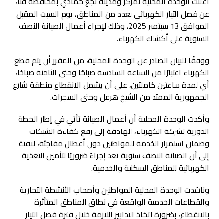
أعلنت الوحدة المحلية لمركز ومدينة نجع حمادي بمحافظة قنا،
عن فصل التيار الكهربائي بعدد من المناطق، يوم السبت المقبل
الموافق 13 سبتمبر 2025، وذلك لإجراء أعمال الصيانة النصف
السنوية على أكشاك الكهرباء.
ووفقًا للبيان الصادر عن الوحدة المحلية، من المقرر أن يتم قطع
الكهرباء اعتبارًا من الساعة السادسة صباحًا وحتى الثامنة صباحًا،
أي لمدة ساعتين كاملتين، على أن يشمل الانقطاع منطقة شارع
الجمهورية الممتد من الشيخ هرمل وحتى السجرات.
وأكدت الوحدة المحلية أن أعمال الصيانة تأتي في إطار الخطة
الدورية لشركة الكهرباء، الهادفة إلى رفع كفاءة الشبكات
وضمان استمرار الخدمة للمواطنين دون أعطال مفاجئة، لافتة
إلى أن الصيانة النصف سنوية تعد إجراءً ضروريًا لتأمين التغذية
الكهربائية للمناطق السكنية والخدمية.
وناشدت الوحدة المحلية المواطنين وأصحاب الأنشطة التجارية
والقطاعات الخدمية الواقعة في نطاق المناطق المتأثرة
بالانقطاع، بضرورة اتخاذ التدابير اللازمة خلال فترة فصل التيار