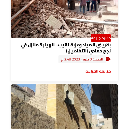
مسرح جريمة
بقريتي الصياد وعزبة نقيب.. انهيار 5 منازل في
نجع حمادي (التفاصيل)
الجمعة 3 مارس 2023 2:48 م
متابعة القراءة