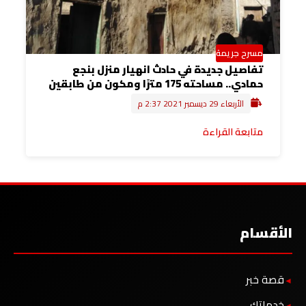
مسرح جريمة
تفاصيل جديدة في حادث انهيار منزل بنجع
حمادي.. مساحته 175 مترًا ومكون من طابقين
الأربعاء 29 ديسمبر 2021 2:37 م
متابعة القراءة
الأقسام
قصة خبر
خدماتك