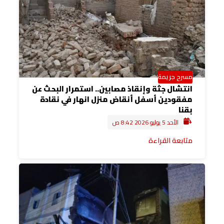
مسرح جريمة
انتشال جثة وإنقاذ مصابين.. استمرار البحث عن
مفقودين أسفل أنقاض منزل انهار في نقادة
بقنا
الأحد 5 يوليو 2026 8:42 ص
متابعة القراءة