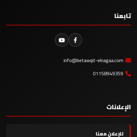
تابعنا
info@betawqit-elnagaa.com
01158949359
الإعلانات
للإعلان معنا