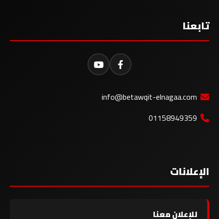
تابعنا
info@betawqit-elnagaa.com
01158949359
الإعلانات
للإعلان معنا