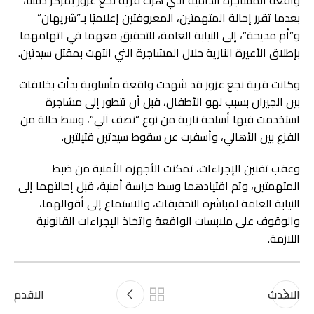
واقعة المشاجرة الدامية التي هزت قرية نجع عزوز بمركز دشنا،
بعدما تقرر إحالة المتهمتين، المعروفتين إعلاميًا بـ”شريهان”
و”أم مديحة”، إلى النيابة العامة، للتحقيق معهما في اتهامهما
بإطلاق الأعيرة النارية خلال المشاجرة التي انتهت بمقتل سيدتين.
وكانت قرية نجع عزوز قد شهدت واقعة مأساوية بدأت بخلافات
بين الجيران بسبب لهو الأطفال، قبل أن تتطور إلى مشاجرة
استخدمت فيها أسلحة نارية من نوع “نصف آلي”، وسط حالة من
الفزع بين الأهالي، وأسفرت عن سقوط سيدتين قتيلتين.
وعقب تقنين الإجراءات، تمكنت الأجهزة الأمنية من ضبط
المتهمتين، وتم اقتيادهما وسط حراسة أمنية، قبل إحالتهما إلى
النيابة العامة لمباشرة التحقيقات، والاستماع إلى أقوالهما،
والوقوف على ملابسات الواقعة واتخاذ الإجراءات القانونية
اللازمة.
الاحدث
الاقدم