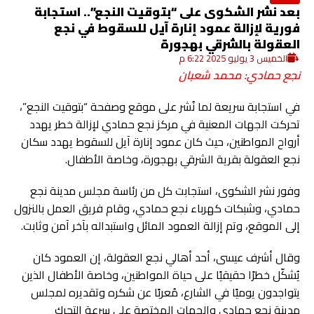
بعد نشر الشكوى على “بتوقيت النجع”.. استجابة
فورية لإزالة عمود إنارة آيل للسقوط في نجع
العقولة بالشرقي بهجورة
الخميس 3 يوليو 2025 6:22 م
نجع حمادي: محمد شعبان
في استجابة سريعة لما نُشر على موقع وصفحة “بتوقيت النجع”،
تحركت الجهات المعنية في مركز نجع حمادي لإزالة خطر يهدد
أرواح المواطنين، حيث كان عمود إنارة آيل للسقوط يهدد سكان
نجع العقولة بقرية الشرقي بهجورة، وخاصة الأطفال.
وفور نشر الشكوى، استجابت كل من رئاسة مجلس مدينة نجع
حمادي، وشبكات كهرباء نجع حمادي، وقام فريق العمل بالنزول
إلى الموقع، وتم إزالة العمود المائل واستبداله بآخر آمن وثابت.
وقال أشرف عيسى، أحد أهالي نجع العقولة، إن العمود كان
يُشكّل خطرًا حقيقيًا على حياة المواطنين، وخاصة الأطفال الذين
يتواجدون يوميًا في الشارع، مُعربًا عن شكره وتقديره لمجلس
مدينة نجع حمادي والجهات المختصة على سرعة التحرك