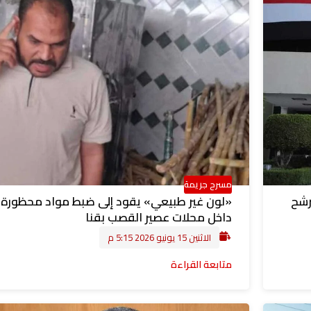
مسرح جريمة
رشح
«لون غير طبيعي» يقود إلى ضبط مواد محظورة
داخل محلات عصير القصب بقنا
الاثنين 15 يونيو 2026 5:15 م
متابعة القراءة