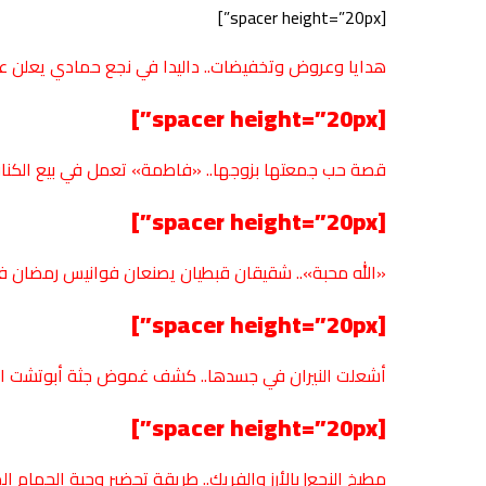
[spacer height=”20px”]
هدايا وعروض وتخفيضات.. داليدا في نجع حمادي يعلن ع
[spacer height=”20px”]
قصة حب جمعتها بزوجها.. «فاطمة» تعمل في بيع الكنا
[spacer height=”20px”]
«الله محبة».. شقيقان قبطيان يصنعان فوانيس رمضان 
[spacer height=”20px”]
أشعلت النيران في جسدها.. كشف غموض جثة أبوتشت ا
[spacer height=”20px”]
مطبخ النجع| بالأرز والفريك.. طريقة تحضير وجبة الحمام 