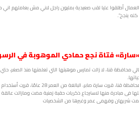
 العمال أطلقوا عليا لقب صعيدية بمليون راجل لاني مش بعاملهم اني م
له ينجح”.
 «سارة» فتاة نجع حمادي الموهوبة في الرس
لي محافظة قنا، لا زالت تمارس موهبتها التي تعلمتها منذ الصغر، حتي
اتها.
في أحد فروع المحال التجارية بمركز نجع حمادى شمال محافظة قنا، قررت سارة صابر، البالغة من 
ا فى مبادرة منها لاسترجاع ذكريات حقبة زمنية مضت ومازالت عالقة ب
رسمت شريهان وفهمى عمر وغيرها من الشخصيات