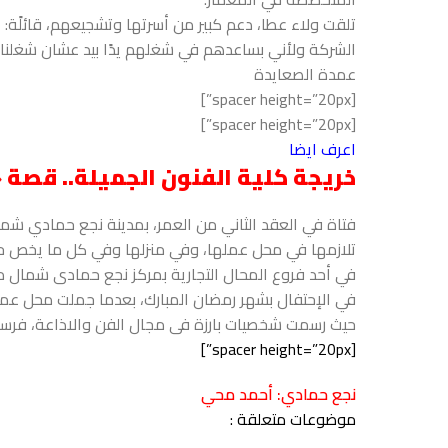
تلقت ولاء عطا، دعم كبير من أسرتها وتشجيعهم، قائلًة:
الشركة ولأني بساعدهم في شغلهم يدًا بيد عشان شغلنا ك
عمدة الصعايدة
[spacer height=”20px”]
[spacer height=”20px”]
اعرف ايضا
خريجة كلية الفنون الجميلة.. قصة
فتاة في العقد الثاني من العمر، بمدينة نجع حمادي شما
تلازمها في محل عملها، وفي منزلها وفي كل ما يخص حي
في الإحتفال بشهر رمضان المبارك، بعدما جملت محل عمله
حيث رسمت شخصيات بارزة فى مجال الفن والاذاعة، ف
[spacer height=”20px”]
نجع حمادي: أحمد محي
موضوعات متعلقة :