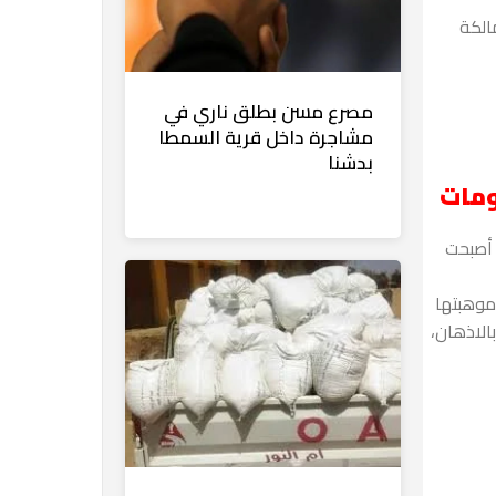
الكة
مصرع مسن بطلق ناري في
مشاجرة داخل قرية السمطا
بدشنا
ومات
 أصبحت
العمر 28 عامًا، قررت أستخدام موهبتها
الاذهان،