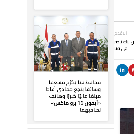
الاقدم
لى 160 ألف جنيه من بنك ناصر
في قنا
محافظ قنا يكرّم مسعفا
وسائقا بنجع حمادي أعادا
مبلغا ماليًا كبيرًا وهاتف
«آيفون 16 برو ماكس»
لصاحبهما