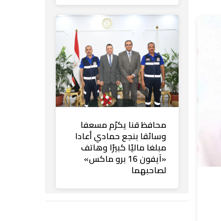
محافظ قنا يكرّم مسعفا
وسائقا بنجع حمادي أعادا
مبلغا ماليًا كبيرًا وهاتف
«آيفون 16 برو ماكس»
لصاحبهما