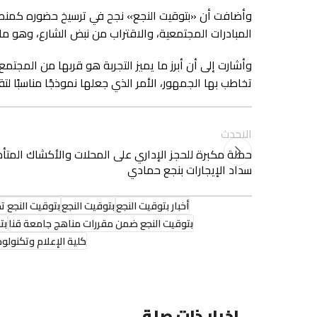
وأضافت أن «بتوقيت النجع» نجح في ترسيخ حضوره كمنصة ت
المبادرات المجتمعية، والاقتراب من نبض الشارع، وهو ما
وأشارت إلى أن أبرز ما يميز التجربة هو قربها من المجتمع
تخاطب بها الجمهور، الأمر الذي جعلها نموذجًا مناسبًا ل
الاحدث
حملة مكبرة للحجز الإداري على المحلات والأكشاك المتأ
سداد الإيجارات بنجع حمادي
أخبار بتوقيت النجع
بتوقيت النجع
بتوقيت النجع ت
بتوقيت النجع ضمن مقررات مناهج جامعة قنا
بت
كلية الإعلام وتكنولوج
اخبار ذات صلة