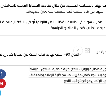
هتم بالصحافة المحلية، من خلال متابعة القضايا اليومية للمواطنين،
 أسهم في بناء علاقة ثقة حقيقية بينه وبين جمهوره.
 المحلي، سواء في طبيعة القضايا التي تتناولها أو في اللغة الإعلامية ا
تقديمه للطلاب ضمن المناهج الدراسية.
خرة عن
«العين 90» تكتب نهاية رحلة البحث عن ضحايا كوبري نجع حمادي
جربة صحفية
بتوقيت النجع تجربة صحفية تستحق الدراسة
وقيت النجع ضمن مقررات مناهج كلية الإعلام بجامعة قنا
يا الإتصال
موقع بتوقيت النجع