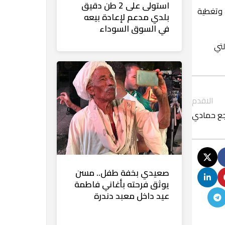
استولى على 2 طن دقيق
 وتغطية
بلدي مدعم لإعادة بيعه
في السوق السوداء
لتي
الاقدم
صعيدي بخفة طفل.. مسن
يوثق فرحته بأغاني فاطمة
عيد داخل معبد دندرة