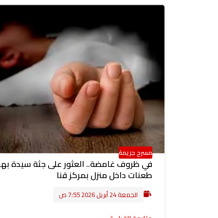
مسرح جريمة
في ظروف غامضة.. العثور على جثة سيدة بها
طعنات داخل منزل بمركز قنا
الجمعة 24 أبريل 2026 7:55 ص