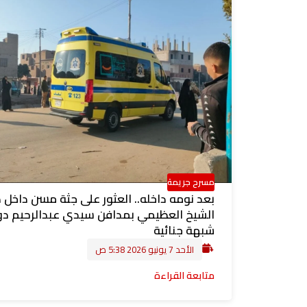
مسرح جريمة
بعد نومه داخله.. العثور على جثة مسن داخل 
الشيخ العظيمي بمدافن سيدي عبدالرحيم د
شبهة جنائية
الأحد 7 يونيو 2026 5:38 ص
متابعة القراءة