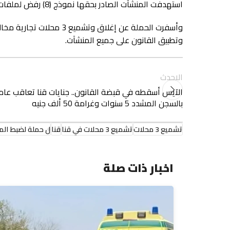
استهدفت المنشآت الصادر بحقها نموذج (8) رفض لملفات التصالح.
وأسفرت الحملة عن إغلاق و
وتطبيق القانون على جميع المنشآت.
الاحدث
الآيس أسقطه في قبضة القانون.. جنايات قنا تعاقب عام
بالسجن المشدد 5 سنوات وغرامة 50 ألف جنيه
تشميع 3 محلات
تشميع 3 محلات في قنا
قنا
ل حملة لضبط الم
اخبار ذات صلة