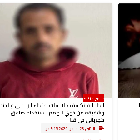
مسرح جريمة
الداخلية تكشف ملابسات اعتداء ابن على والدته
وشقيقه من ذوي الهمم باستخدام صاعق
كهربائي في قنا
الاثنين 23 مارس 2026 9:15 ص