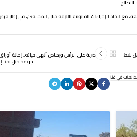
تشميع 3 محلات تجارية مخالفة، مع اتخاذ الإجراءات القانونية اللازمة حيال المخالفين، في إطار 
ل بلاط
ضربة على الرأس ورصاص أنهى حياته.. إحالة أورا
جريمة قتل بقنا إ
خالفات في قنا