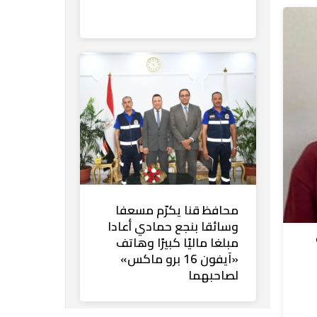
محافظ قنا يكرّم مسعفا
وسائقا بنجع حمادي أعادا
مبلغا ماليًا كبيرًا وهاتف
«آيفون 16 برو ماكس»
لصاحبهما