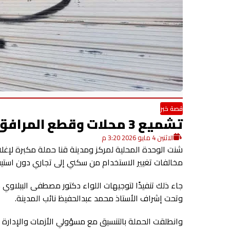
قصة خبر
تشميع 3 محلات وقطع المرافق عنها خلال حملة لضبط المخالفات في قنا
الاثنين 4 مايو 2026 3:20 م
شنت الوحدة المحلية لمركز ومدينة قنا حملة مكبرة لإغل
مخالفات تغيير الاستخدام من سكني إلى تجاري دون استيفاء
جاء ذلك تنفيذًا لتوجيهات اللواء دكتور مصطفى الببلاوي 
وتحت إشراف الأستاذ محمد عبدالحفيظ نائب المدينة.
وانطلقت الحملة بالتنسيق مع مسؤولي الأزمات والإدارة 