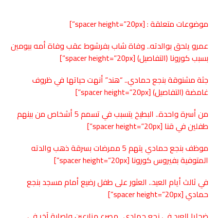
موضوعات متعلقة : [spacer height=”20px”]
عمرو يلحق بوالدته.. وفاة شاب بفرشوط عقب وفاة أمه بيومين
بسبب كورونا (التفاصيل)
[spacer height=”20px”]
جثة مشنوقة بنجع حمادي.. “هند” أنهت حياتها في ظروف
غامضة (التفاصيل)
[spacer height=”20px”]
من أسرة واحدة.. البطيخ يتسبب في تسمم 5 أشخاص من بينهم
طفلين في
قنا
[spacer height=”20px”]
موظف بنجع حمادي يتهم 5 ممرضات بسرقة ذهب والدته
المتوفية بفيروس كورونا
[spacer height=”20px”]
في ثالث أيام العيد.. العثور على طفل رضيع أمام مسجد بنجع
حمادي
[spacer height=”20px”]
ضحايا العيد في نجع حمادي.. مصرع مزارعين وإصابة آخر في