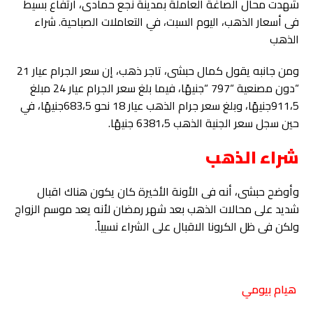
شهدت محال الصاغة العاملة بمدينة نجع حمادى، ارتفاع بسيط
فى أسعار الذهب، اليوم السبت، في التعاملات الصباحية. شراء
الذهب
ومن جانبه يقول كمال حبشى، تاجر ذهب، إن سعر الجرام عيار 21
“دون مصنعية “797 “جنيهًا، فيما بلغ سعر الجرام عيار 24 مبلغ
911،5جنيهًا، وبلغ سعر جرام الذهب عيار 18 نحو 683،5جنيهًا، في
حين سجل سعر الجنية الذهب 6381،5 جنيهًا.
شراء الذهب
وأوضح حبشى، أنه فى الأونة الأخيرة كان يكون هناك اقبال
شديد على محالات الذهب بعد شهر رمضان لأنه يعد موسم الزواج
ولكن فى ظل الكرونا الاقبال على الشراء نسبياً.
هيام بيومي