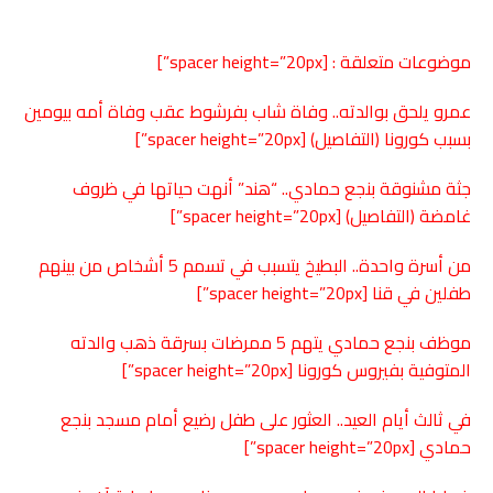
موضوعات متعلقة : [spacer height=”20px”]
عمرو يلحق بوالدته.. وفاة شاب بفرشوط عقب وفاة أمه بيومين
بسبب كورونا (التفاصيل)
[spacer height=”20px”]
جثة مشنوقة بنجع حمادي.. “هند” أنهت حياتها في ظروف
غامضة (التفاصيل)
[spacer height=”20px”]
من أسرة واحدة.. البطيخ يتسبب في تسمم 5 أشخاص من بينهم
طفلين في
قنا
[spacer height=”20px”]
موظف بنجع حمادي يتهم 5 ممرضات بسرقة ذهب والدته
المتوفية بفيروس كورونا
[spacer height=”20px”]
في ثالث أيام العيد.. العثور على طفل رضيع أمام مسجد بنجع
حمادي
[spacer height=”20px”]