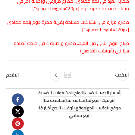
ضحايا العيد في نجع حمادي.. مصرع مزارعين وإصابة آخر في
مشاجرة بقرية حمرة دوم
[spacer height=”20px”]
مصرع مزارع في اشتباكات مسلحة بقرية حمرة دوم بنجع حمادي
[spacer height=”20px”]
صباح اليوم الثاني من العيد.. مصرع وإصابة 4 في حادث تصادم
سيارتين بأبوتشت (تفاصيل)
الاحدث
الاقدم
أسعار الذهب
الذهب
الزواج
المشغولات الذهبية
بتوقيت النجع
قنا
محافظ قنا
محافظة قنا
موقع بتوقيت النجع
موقع بتوقيت النجع أخبار قنا
نجع حمادي