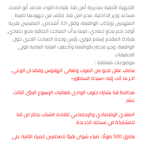
الأجهزة الأمنية بمديرية أمن قنا، بقيادة اللواء محمد أبو المجد،
مساعد وزير الداخلية، مدير امن قنا، تكثف من جهودها لضبط
المتهمين بإرتكاب الواقعة، وقتل الـ3 أشخاص، المقيمين بقرية
أولاد نجم بنجع حمادي، فيما بدأت المباحث الجنائية بنجع حمادي،
بقيادة المقدم إسلام فوزي، رئيس وحدة المباحث التحري حول
الواقعة، وحرر محضر بالواقعة وأخطرت النيابة العامة لتولى
التحقيقات.
موضوعات متعلقة :
بنصف عقل تنجو من الموت وتعاني الهلاوس وفقدان الوعي..
اخر ما آلت إليه «سيدة الساطور»
محافظ قنا يشارك جنوب الوادى فعاليات الإسبوع البيئى الثالث
عشر
المنتدي الإقتصادي والإجتماعي للقادة الشباب يختار ابن قنا
للمشاركة في نسخته الجديدة
بفارق 500 صوتًا.. ضياء شوان نقيبًا للصحفيين للمرة الثانية على