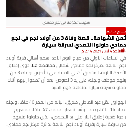
مسرح جريمة
ثمن الشهامة.. قصة وفاة 3 من أولاد نجم في نجع
حمادي حاولوا التصدي لسرقة سيارة
الأحد 4 أبريل 2021 2:14 م
في الساعات الأولي من صباح اليوم الأحد، سمع أهالي قرية أولاد
نجم التابعة لمركز نجع حمادي شمالي
محافظة قنا
، دوي إطلاق
للأعيرة النارية، ليستفيق أهالي القرية على نبأ حزين بوفاة 3 من
بينهم موظف ونجله، على يد 3 لصوص، بعد أن تصدوا إليهم أثناء
محاولة سرقة سيارة بمنطقة كوم السيد.
الهوارى نظير عبد العاطي صديق، البالغ من العمر 40 عامًا، ونجله
عماد 16 عامًا، وعبد الرشيد شعبان محمد، 47 عامًا، جميعهم
راحوا ضحية إطلاق النار، على يد اللصوص، الذين حاولوا منعهم
من سرقة سيارة بقرية أولاد نجم التابعة لدائرة مركز نجع حمادي.