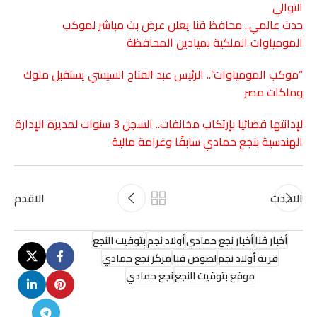
التوالي
حدث عالمي.. محافظ قنا يعلن عرض بث مباشر لموكب
المومياوات الملكية بميادين المحافظة
“موكب المومياوات”.. الرئيس عبد الفتاح السيسي يستقبل ملوك
وملكات مصر
لإدانتها قضائيا بإرتكاب مخالفات.. السجن 3 سنوات لمديرة الإدارة
الهندسية بنجع حمادي سابقًا وغرامة مالية
الاحدث
الاقدم
أخبار قنا
أخبار نجع حمادي
أولاد نجم
بتوقيت النجع
قرية أولاد نجم
لصوص قنا
مركز نجع حمادي
موقع بتوقيت النجع
نجع حمادي