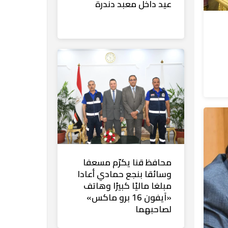
عيد داخل معبد دندرة
محافظ قنا يكرّم مسعفا
وسائقا بنجع حمادي أعادا
مبلغا ماليًا كبيرًا وهاتف
«آيفون 16 برو ماكس»
لصاحبهما