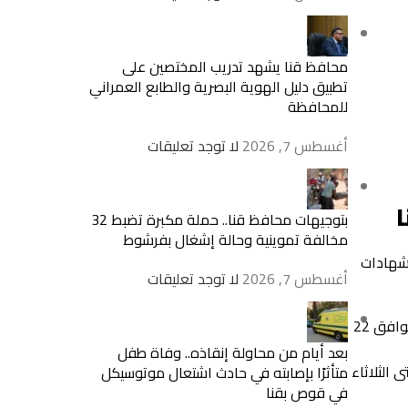
محافظ قنا يشهد تدريب المختصين على
تطبيق دليل الهوية البصرية والطابع العمراني
للمحافظة
أغسطس 7, 2026
لا توجد تعليقات
بتوجيهات محافظ قنا.. حملة مكبرة تضبط 32
مخالفة تموينية وحالة إشغال بفرشوط
اسي 2024/2025، لصفوف النقل والشهادات
أغسطس 7, 2026
لا توجد تعليقات
ومن جانبه أوضح محافظ قنا، أن امتحانات المرحلة الابتدائية (العام، والرسمية للغات، والدمج) ستُعقد في الفترة من الخميس الموافق 22
بعد أيام من محاولة إنقاذه.. وفاة طفل
سمية للغات، والدمج) في نفس الفترة، من الخميس 22 مايو وحتى الثلاثاء
متأثرًا بإصابته في حادث اشتعال موتوسيكل
في قوص بقنا