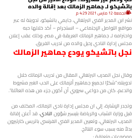
باتشيكو لـ جماهير الزمالك بعد إقالة والده
الجمعة 12 مارس 2021 4:29 م
نشر ابن المدير الفني البرتغالي، جايمي باتشيكو، تدوينة له عبر
مواقع التواصل الإجتماعي – انستجرام – أكد خلالها حبه
واحترامه لـ جماهير الزمالك العريقة في مصر، وذلك عقب إعلان
مجلس إدارة النادي رحيل والده من تدريب الفريق.
نجل باتشيكو يودع جماهير الزمالك
وقال نجل المدرب البرتغالي المقال من تدريب الزمالك خلال
تدوينته:”شكرًا لجميع جماهيير ألزمالك على الحب الغير مشروط
والدعم، كان من دواعي سروري أن أكون جزء من هذه العائلة”.
وتجدر الإشارة، إلي ان مجلس إدارة نادي الزمالك، المكلف من
قبل وزارة الشباب والرياضة بتيسير شؤون
النادي
، قد أعلن إقالة
المدرب البرتغالي، وتعيين المدير الفني الفرنسي باتريس كارتيرون
بدلاً منه بسبب سوء النتائج.
موضوعات متعلقة :