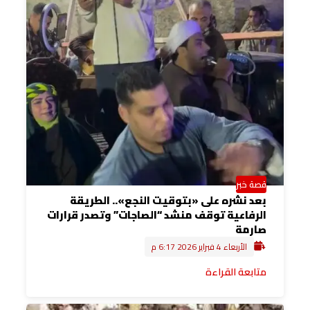
قصة خبر
بعد نشره على «بتوقيت النجع».. الطريقة
الرفاعية توقف منشد “الصاجات” وتصدر قرارات
صارمة
الأربعاء 4 فبراير 2026 6:17 م
متابعة القراءة