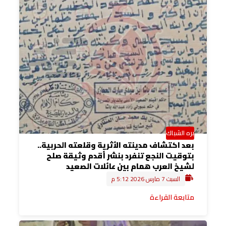
بره الشباك
بعد اكتشاف مدينته الأثرية وقلعته الحربية..
بتوقيت النجع تنفرد بنشر أقدم وثيقة صلح
لشيخ العرب همام بين عائلات الصعيد
السبت 7 مارس 2026 5:12 م
متابعة القراءة