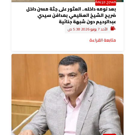
مسرح جريمة
بعد نومه داخله.. العثور على جثة مسن داخل
ضريح الشيخ العظيمي بمدافن سيدي
عبدالرحيم دون شبهة جنائية
الأحد 7 يونيو 2026 5:38 ص
متابعة القراءة