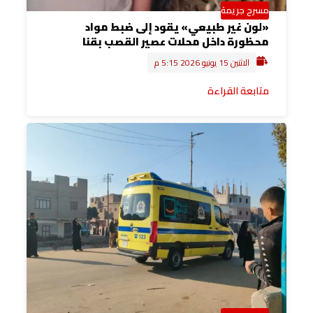
مسرح جريمة
«لون غير طبيعي» يقود إلى ضبط مواد
محظورة داخل محلات عصير القصب بقنا
الاثنين 15 يونيو 2026 5:15 م
متابعة القراءة