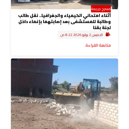
مسرح جريمة
أثناء امتحاني الكيمياء والجغرافيا.. نقل طالب
وطالبة للمستشفى بعد إصابتهما بإغماء داخل
لجنة بقنا
الخميس 2 يوليو 2026 8:22 ص
متابعة القراءة