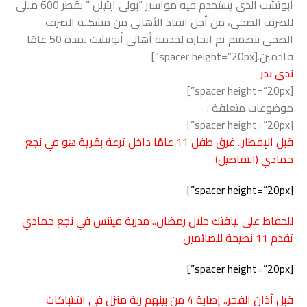
أبوتشت الذى يستخدم فيه مواسير “بولى ايثيلن ” بقطر 600 مللى
للصرف الصحى، من أجل انقاذ الأهالى من مشكلة الصرف
الصحى بتصميم تم انجازه لخدمة أهالى أبوتشت لمدة 50 عامًا
قادمين.[spacer height=”20px”]
ندى بدر
[spacer height=”20px”]
موضوعات متعلقة :
[spacer height=”20px”]
قبل الإفطار.. غرق طفل 11 عامًا داخل ترعة بقرية هو في نجع
حمادي (التفاصيل)
[spacer height=”20px”]
للحفاظ على لياقتك خلال رمضان.. مدربة فيتنس في نجع حمادي
تقدم 11 نصيحة للصائمين
[spacer height=”20px”]
قبل أذان الفجر.. إصابة 4 من بينهم ربة منزل في اشتباكات