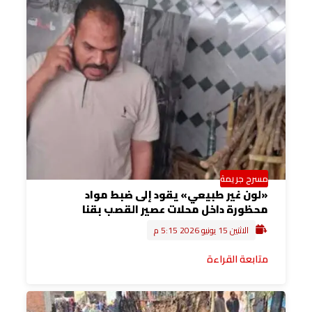
مسرح جريمة
«لون غير طبيعي» يقود إلى ضبط مواد
محظورة داخل محلات عصير القصب بقنا
الاثنين 15 يونيو 2026 5:15 م
متابعة القراءة