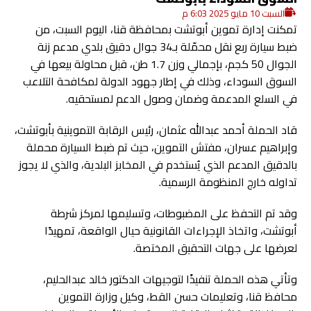
السبت 10 مايو 2025 6:03 م
تمكنت إدارة تموين أبوتشت بمحافظة قنا، اليوم السبت، من
ضبط سيارة ربع نقل محمّلة بـ34 جوال دقيق بلدي مدعم زنة
الجوال 50 كجم، بإجمالي وزن 1.7 طن، قبل محاولة بيعها في
السوق السوداء، وذلك في إطار جهود الدولة لمكافحة التلاعب
في السلع المدعمة وضمان وصول الدعم لمستحقيه.
قاد الحملة أحمد عبدالله عثمان، رئيس الرقابة التموينية بأبوتشت،
وإبراهيم عسران، مفتش التموين، حيث تم ضبط السيارة محملة
بالدقيق المدعم الذي يُستخدم في المخابز البلدية، والذي لا يجوز
تداوله خارج المنظومة الرسمية.
وقد تم التحفظ على المضبوطات، وتسليمها لمركز شرطة
أبوتشت، واتخاذ الإجراءات القانونية حيال الواقعة، تمهيدًا
لعرضها على جهات التحقيق المختصة.
وتأتي هذه الحملة تنفيذًا لتوجيهات الدكتور خالد عبدالحليم،
محافظ قنا، وتعليمات حسن القط، وكيل وزارة التموين