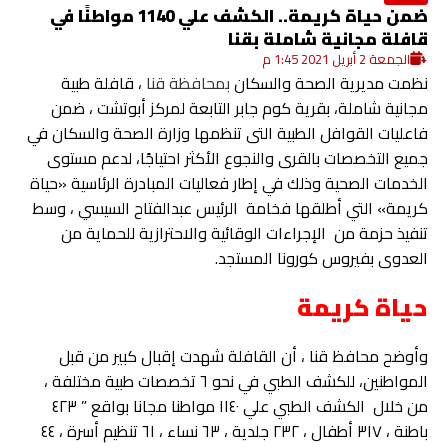
ضمن حياة كريمة.. الكشف علي 1140 مواطنًا في
قافلة مجانية شاملة بقنا
الجمعة 2 أبريل 2021 1:45 م
نظمت مديرية الصحة والسكان
بمحافظة قنا
، قافلة طبية
مجانية شاملة، بقرية كوم جابر التابعة لمركز أبوتشت ، ضمن
فاعليات القوافل الطبية التى تنظمها وزارة الصحة والسكان في
جميع التخصصات بالقرى والنجوع الأكثر احتياجًا، لدعم مستوى
الخدمات الصحية وذلك في إطار فعاليات المبادرة الرئاسية «حياة
كريمة» التي أطلقها فخامة الرئيس عبدالفتاح السيسي ، وسط
تنفيذ حزمة من الإجراءات الوقائية والاحترازية للحماية من
العدوى بفيروس كورونا المستجد.
حياة كريمة
وأوضح محافظ قنا ، أن القافلة شهدت إقبال كبير من قبل
المواطنين، للكشف الطبي في نحو ٦ تخصصات طبية مختلفة ،
من خلال الكشف الطبي علي ١١٤٠ مواطنا مجانا بواقع ” ٤٢٣
باطنة ، ٣١٧ أطفال ، ٢٣٢ جلدية ، ٦٣ نساء ، ٦١ تنظيم أسرة ، ٤٤