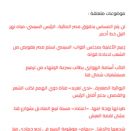
موضوعات متعلقة :
لن يتم المساس بحقوق مصر المائية.. الرئيس السيسي: مياه نهر
النيل خط أحمر
زعيم الأغلبية بمجلس النواب: السيسي تسلم مصر بتفويض من
الشعب لاعادة قوته
النائب أسامة الهوارى يطالب بسرعة الإنتهاء من ترميم
مستشفيات شمال قنا
الروائية الصغيرة.. «ندى تغريد» فتاة ذوي الهمم تكتب الشعر
والقصص: بحلم أقابل الرئيس
طردتها زوجة ابنها.. «اعتماد» مسنة تبيع المناديل بشوارع قنا:
عشان لقمة العيش
شجعها والدها.. «ريهام» موهوبة الرسم في نجع حمادي منذ