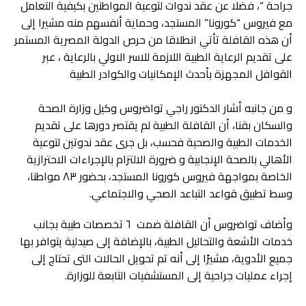
جراحة “، فضلا عن عقد ندوات لتوعية المواطنين بكيفية التعامل
مع فيروس “كورونا” المستجد، وحماية أنفسهم منه مشيرا إلى
أن هذه القافلة تأتي انطلاقا من حرص الدولة المصرية المستمر
على تقديم الرعاية الطبية اللازمة للاسر الاولي بالرعاية ، عبر
القوافل المجهزة بأحدث الإمكانيات والكوادر الطبية
‏‪ ‬
و من جانبه أشار الدكتور راجي تواضروس وكيل وزارة الصحة
والسكان بقنا، أن القافلة الطبية لم يقتصر دورها على تقديم
الخدمات الطبية والصحية فحسب، بل جرى عقد ندوتين لتوعية
الأهالي بالصحة الإنجابية و ضرورة الالتزام بالإجراءات الاحترازية
الخاصة بمواجهة فيروس كورونا المستجد، بحضور ٨٣ مواطنا،
وسط تطبيق قواعد التباعد الصحي والاجتماعي.
وأضاف تواضروس أن القافلة ضمت ٦ تخصصات طبية بجانب
خدمات الأشعة والتحاليل الطبية، بالإضافة إلى صيدلية يتوافر بها
جميع الأدوية، مشيرًا إلى أنه تم تحويل الحالات التى تحتاج إلى
إجراء عمليات جراحية إلى المستشفيات التابعة للوزارة.