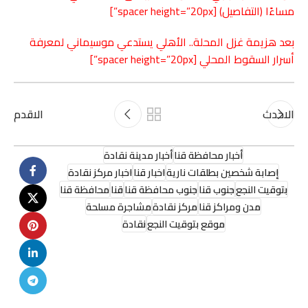
مساءًا (التفاصيل)
[spacer height=”20px”]
بعد هزيمة غزل المحلة..
الأهلي
يستدعي موسيماني لمعرفة
أسرار السقوط المحلي
[spacer height=”20px”]
الاحدث
الاقدم
أخبار محافظة قنا
أخبار مدينة نقادة
إصابة شخصين بطلقات نارية
اخبار قنا
اخبار مركز نقادة
بتوقيت النجع
جنوب قنا
جنوب محافظة قنا
قنا
محافظة قنا
مدن ومراكز قنا
مركز نقادة
مشاجرة مسلحة
موقع بتوقيت النجع
نقادة