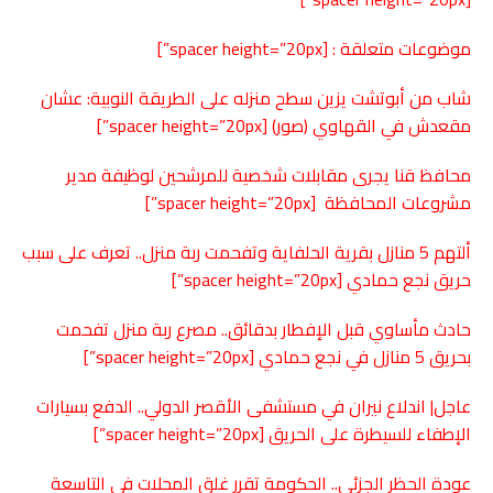
موضوعات متعلقة : [spacer height=”20px”]
شاب من أبوتشت يزين سطح منزله على الطريقة النوبية: عشان
مقعدش في القهاوي (صور)
[spacer height=”20px”]
محافظ قنا يجرى مقابلات شخصية للمرشحين لوظيفة مدير
مشروعات المحافظة
[spacer height=”20px”]
ألتهم 5 منازل بقرية الحلفاية وتفحمت ربة منزل.. تعرف على سبب
حريق نجع حمادي
[spacer height=”20px”]
حادث مأساوي قبل الإفطار بدقائق.. مصرع ربة منزل تفحمت
بحريق 5 منازل في نجع حمادي
[spacer height=”20px”]
عاجل| اندلاع نيران في مستشفى الأقصر الدولي.. الدفع بسيارات
الإطفاء للسيطرة على الحريق
[spacer height=”20px”]
عودة الحظر الجزئي.. الحكومة تقرر غلق المحلات في التاسعة