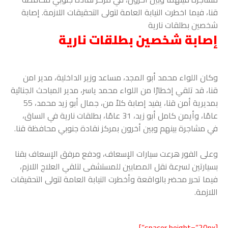
قنا، فيما اخطرت النيابة العامة لتولى التحقيقات اللازمة. إصابة
شخصين بطلقات نارية
إصابة شخصين بطلقات نارية
وكان اللواء محمد أبو المجد، مساعد وزير الداخلية، مدير امن
قنا، قد تلقي إخطارًا من اللواء محمد ياسر، مدير المباحث الجنائية
بمديرية أمن قنا، يفيد إصابة كلاً من، جمال أبو زيد محمد، 55
عامًا، وأيمن كامل أبو زيد، 31 عامًا، بطلقات نارية في الساق،
في مشاجرة بينهم وبين أخرون بمركز نقادة جنوبي محافظة قنا.
وعلى الفور هرعت سيارات الإسعاف، ودفع مرفق الإسعاف بقنا
بسيارتين لسرعة نقل المصابين للمستشفى لتلقي العلاج اللازم،
فيما تحرر محضر بالواقعة وأخطرت النيابة العامة لتولى التحقيقات
اللازمة.
[spacer height=”20px”]