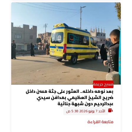
مسرح جريمة
بعد نومه داخله.. العثور على جثة مسن داخل
ضريح الشيخ العظيمي بمدافن سيدي
عبدالرحيم دون شبهة جنائية
الأحد 7 يونيو 2026 5:38 ص
متابعة القراءة