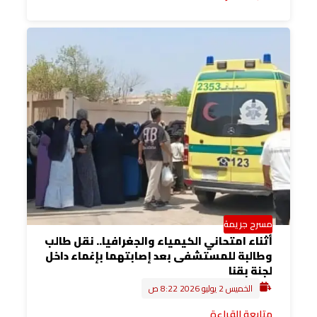
مسرح جريمة
أثناء امتحاني الكيمياء والجغرافيا.. نقل طالب
وطالبة للمستشفى بعد إصابتهما بإغماء داخل
لجنة بقنا
الخميس 2 يوليو 2026 8:22 ص
متابعة القراءة