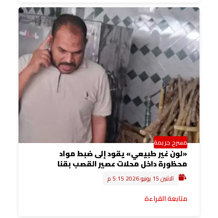
مسرح جريمة
«لون غير طبيعي» يقود إلى ضبط مواد
محظورة داخل محلات عصير القصب بقنا
الاثنين 15 يونيو 2026 5:15 م
متابعة القراءة