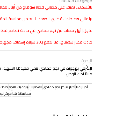
موضوعات متعلقة :
بالأسماء.. تعرف على مصابي قطار سوهاج من أبناء محا
برلماني بعد حادث قطاري الصعيد.. لا بد من محاسبة ال
عاجل| أول مصاب من نجع حمادي في حادث تصادم قطاري
حادث قطار سوهاج.. قنا تدفع بـ20 سيارة إسعاف مجهزة لنقل الضحايا
الاحدث
الشرقي بهجورة في نجع حمادي تنعي فقيدها الشهيد.. و
ملبيًا نداء الوطن
أخبار قنا
أخبار مركز نجع حمادي
القطارات
بتوقيت النجع
حادث 
محافظة قنا
مركز نج