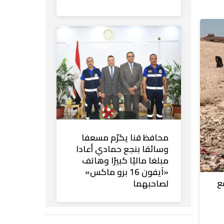
محافظ قنا يكرّم مسعفا
وسائقا بنجع حمادي أعادا
مبلغا ماليًا كبيرًا وهاتف
«آيفون 16 برو ماكس»
ع
لصاحبهما