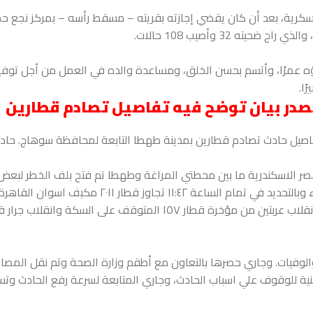
لعسكرية، بعد أن كان يقضي إجازته بقريته – مسقط رأسه – بمركز نجع ح
 32 وأصيب 108 حالات.
اؤه عمرًا، وأتسم بحسن الخلق، ومساعدة والده في العمل من أجل توفي
ًا.
تصدر بيان توضح فيه تفاصيل تصادم قطارين
 تفاصيل حادث تصادم قطارين بمدينة طهطا التابعة لمحافظة سوهاج. حاد
ي بيانها، أنه أثناء سير قطار ١٥٧ مميز الاقصر الاسكندرية ما بين محطتي المراغة وطهطا تم فتح بلف الخطر ل
بمعرفة مجهولين، وعليه توقف القطار، وفي هذه الأثناء وبالتحديد في تمام الساعة ١١:٤٢ تجاوز
الوفيات. وجاري حصرها بالتعاون مع أطقم وزارة الصحة وتم نقل المصاب
 للوقوف علي اسباب الحادث، وجاري المتابعة لسرعة رفع الحادث وتسي