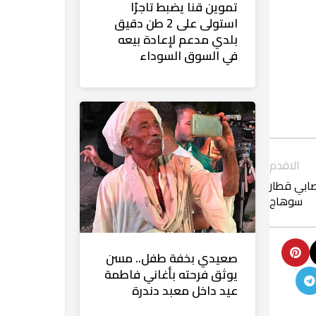
تموين قنا يضبط تاجرًا
استولى على 2 طن دقيق
بلدي مدعم لإعادة بيعه
في السوق السوداء
الاقدم
صابي قطار
سوهاج
صعيدي بخفة طفل.. مسن
يوثق فرحته بأغاني فاطمة
عيد داخل معبد دندرة