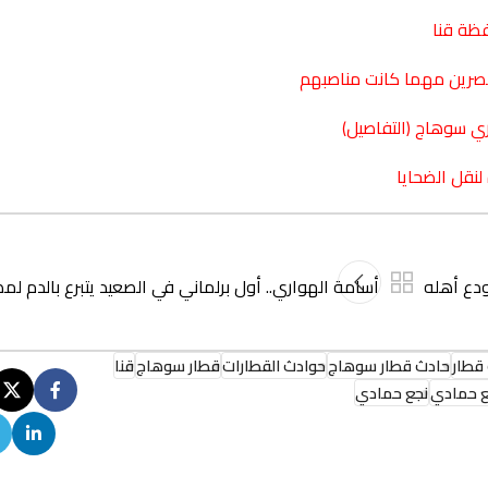
فظة قنا
مقصرين مهما كانت مناصبهم
 سوهاج (التفاصيل)
دع أهله
أسامة الهواري.. أول برلماني في الصعيد يتبرع بالدم لم
قطار
حادث قطار سوهاج
حوادث القطارات
قطار سوهاج
قنا
ع حمادي
نجع حمادي