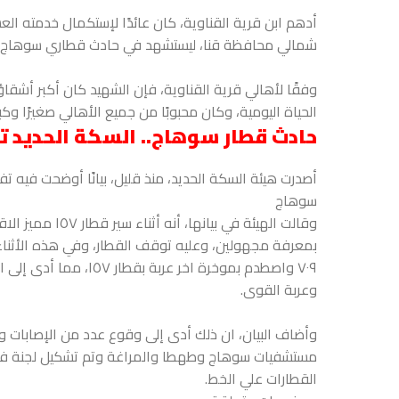
أدهم ابن قرية القناوية، كان عائدًا لإستكمال خدمته ا
شمالي محافظة قنا، ليستشهد في حادث قطاري سوهاج، والذي راح ضحيته
وفقًا لأهالي قرية القناوية، فإن الشهيد كان أكبر أشق
الحياة اليومية، وكان محبوبًا من جميع الأهالي صغيرًا وكبير
حادث قطار سوهاج.. السكة الحديد 
أصدرت هيئة السكة الحديد، منذ قليل، بيانًا أوضحت فيه
سوهاج
وقالت الهيئة ف
وعربة القوى.
وأضاف البيان، ان ذلك أدى إلى وقوع عدد من الإصابات و
مستشفيات سوهاج وطهطا والمراغة وتم تشكيل لجنة فنية
القطارات علي الخط.