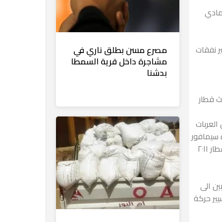
مادي
مصرع مسن بطلق ناري في
ر نفقات
مشاجرة داخل قرية السمطا
بدشنا
ث قطار
بعض العربات
 قطار ٢٠١١ مكيف اسوان القاهرة سيمافور
٧٠٩ واصطدم بموخرة اخر عربة بقطار ١٥٧، مما أدى إلى انقلاب عربتين من مؤخرة قطار ١٥٧ المتوقف على السكة وانقلاب جرار قطار ٢٠١١
ين الى
ير حركة