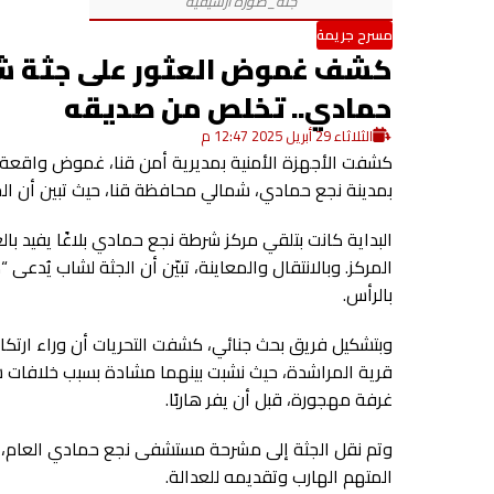
مسرح جريمة
كشف غموض العثور على جثة شاب
حمادي.. تخلص من صديقه
الثلاثاء 29 أبريل 2025 12:47 م
كشفت الأجهزة الأمنية بمديرية أمن قنا، غموض واقعة 
بمدينة نجع حمادي، شمالي محافظة قنا، حيث تبين أن الجري
البداية كانت بتلقي مركز شرطة نجع حمادي بلاغًا يفيد ب
بالرأس.
قرية المراشدة، حيث نشبت بينهما مشادة بسبب خلافات ش
غرفة مهجورة، قبل أن يفر هاربًا.
وتم نقل الجثة إلى مشرحة مستشفى نجع حمادي العام، في
المتهم الهارب وتقديمه للعدالة.