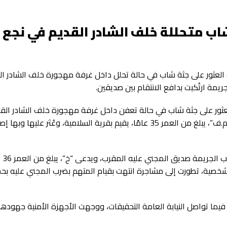
 متحللة خلف الشادر القديم في نجع
العثور على جثة شاب في حالة تحلل داخل غرفة مهجورة خلف الشادر ال
مة ارتُكبت بدافع الانتقام بين صديقين.
العثور على جثة شاب في حالة تعفن داخل غرفة مهجورة خلف الشادر القدي
المركز. وبالانتقال والمعاينة، تبيّن أن الجثة لشاب يُدعى “م.ف”، يبلغ من العمر 35 عامًا، يقيم بقرية السلامية، وعُثر عليها و
وبتشكيل فر
خصية، تطورت إلى مشاجرة انتهت بقيام المتهم بضرب المجني عليه بحج
ما تواصل النيابة العامة التحقيقات، ووجهت الأجهزة الأمنية جهودها