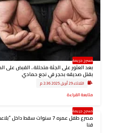
مسرح جريمة
بعد العثور على الجثة متحللة.. القبض على ال
بقتل صديقه بحجر في نجع حمادي
الثلاثاء 29 أبريل 2025 2:36 م
متابعة القراءة
مسرح جريمة
مصرع طفل عمره 7 سنوات سقط داخل “بل
قنا