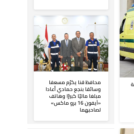
محافظ قنا يكرّم مسعفا
ة
وسائقا بنجع حمادي أعادا
مبلغا ماليًا كبيرًا وهاتف
«آيفون 16 برو ماكس»
لصاحبهما