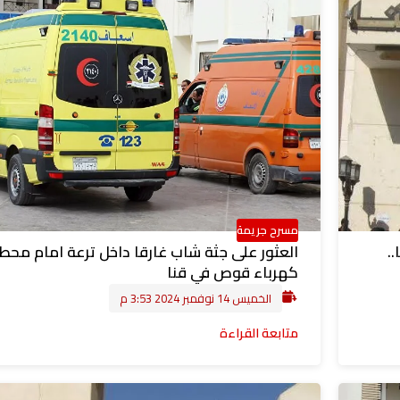
مسرح جريمة
.
العثور على جثة شاب غارقا داخل ترعة امام محط
كهرباء قوص في قنا
الخميس 14 نوفمبر 2024 3:53 م
متابعة القراءة