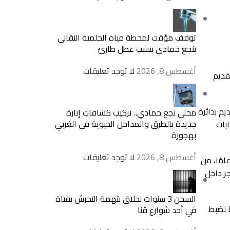
توقف مؤقت لمحطة مياه الحلمية النقالي
بنجع حمادي بسبب عطل طارئ
أغسطس 8, 2026
لا توجد تعليقات
قديم
م بدائرة
محلي نجع حمادي.. تركيب كشافات إنارة
جديدة بالطرق والمداخل الحيوية في الغربي
بها إصابات
بهجورة
أغسطس 8, 2026
لا توجد تعليقات
يق بحث جنائي، كشفت التحريات أن وراء ارتكاب الجريمة صديق المجني عليه المقرب، ويدعى “خ”، يبلغ من العمر 36 عامًا، من
ر داخل
السجن 3 سنوات لحلاق بتهمة التحرش بفتاة
 لضبط
في أحد شوارع قنا