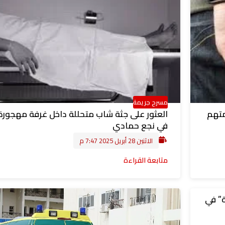
مسرح جريمة
متهم
العثور على جثة شاب متحللة داخل غرفة مهجورة
في نجع حمادي
الاثنين 28 أبريل 2025 7:47 م
متابعة القراءة
اعة” في