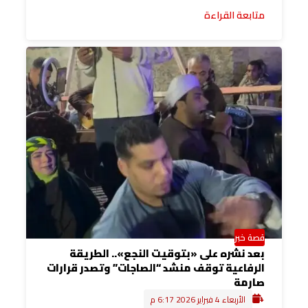
متابعة القراءة
قصة خبر
بعد نشره على «بتوقيت النجع».. الطريقة
الرفاعية توقف منشد “الصاجات” وتصدر قرارات
صارمة
الأربعاء 4 فبراير 2026 6:17 م