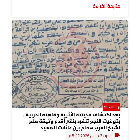
متابعة القراءة
بره الشباك
بعد اكتشاف مدينته الأثرية وقلعته الحربية..
بتوقيت النجع تنفرد بنشر أقدم وثيقة صلح
لشيخ العرب همام بين عائلات الصعيد
السبت 7 مارس 2026 5:12 م