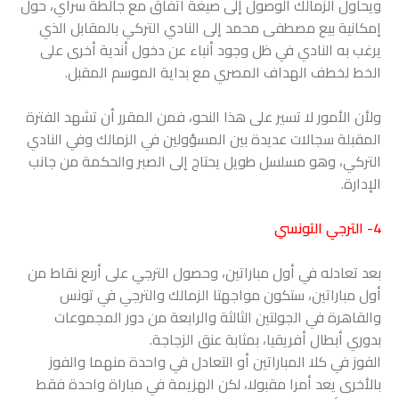
ويحاول الزمالك الوصول إلى صيغة اتفاق مع جالطة سراي، حول
إمكانية بيع مصطفى محمد إلى النادي التركي بالمقابل الذي
يرغب به النادي في ظل وجود أنباء عن دخول أندية أخرى على
الخط لخطف الهداف المصري مع بداية الموسم المقبل.
ولأن الأمور لا تسير على هذا النحو، فمن المقرر أن تشهد الفترة
المقبلة سجالات عديدة بين المسؤولين في الزمالك وفي النادي
التركي، وهو مسلسل طويل يحتاج إلى الصبر والحكمة من جانب
الإدارة.
4- الترجي التونسي
بعد تعادله في أول مباراتين، وحصول الترجي على أربع نقاط من
أول مباراتين، ستكون مواجهتا الزمالك والترجي في تونس
والقاهرة في الجولتين الثالثة والرابعة من دور المجموعات
بدوري أبطال أفريقيا، بمثابة عنق الزجاجة.
الفوز في كلا المباراتين أو التعادل في واحدة منهما والفوز
بالأخرى يعد أمرا مقبولا، لكن الهزيمة في مباراة واحدة فقط