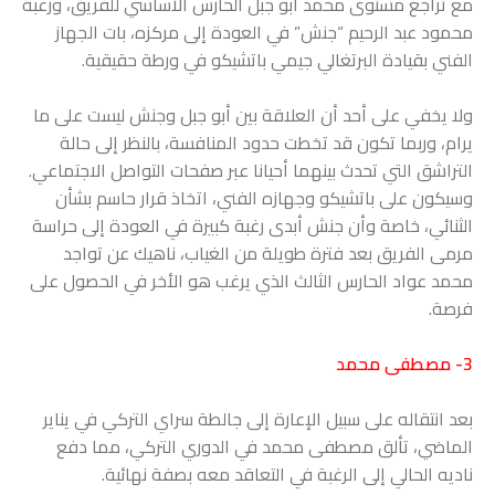
مع تراجع مستوى محمد أبو جبل الحارس الأساسي للفريق، ورغبة
محمود عبد الرحيم “جنش” في العودة إلى مركزه، بات الجهاز
الفني بقيادة البرتغالي جيمي باتشيكو في ورطة حقيقية.
ولا يخفي على أحد أن العلاقة بين أبو جبل وجنش ليست على ما
يرام، وربما تكون قد تخطت حدود المنافسة، بالنظر إلى حالة
التراشق التي تحدث بينهما أحيانا عبر صفحات التواصل الاجتماعي.
وسيكون على باتشيكو وجهازه الفني، اتخاذ قرار حاسم بشأن
الثنائي، خاصة وأن جنش أبدى رغبة كبيرة في العودة إلى حراسة
مرمى الفريق بعد فترة طويلة من الغياب، ناهيك عن تواجد
محمد عواد الحارس الثالث الذي يرغب هو الأخر في الحصول على
فرصة.
3- مصطفى محمد
بعد انتقاله على سبيل الإعارة إلى جالطة سراي التركي في يناير
الماضي، تألق مصطفى محمد في الدوري التركي، مما دفع
ناديه الحالي إلى الرغبة في التعاقد معه بصفة نهائية.