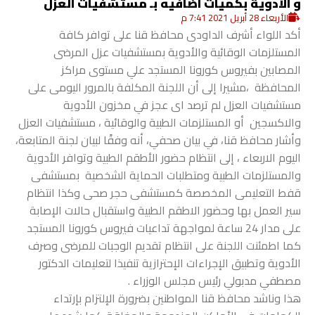
و الأدوية بكميات اضافيه بـ مستشفيات العزل
الأربعاء 28 أبريل 2021 7:41 م
أكد اللواء أشرف الداودى محافظ قنا على توافر كافة
المستلزمات الوقائية والأدوية بمستشفيات عزل المرضى
المصابين بفيروس كورونا المستجد علي مستوى مراكز
المحافظة ،مشيرا إلى أن اللجنة المكلفة بالمرور اليومى على
مستشفيات العزل لم ترصد اى عجز في مخزون الأدوية
والاكسجين أو المستلزمات الطبية والوقائية ، مستشفيات العزل
وأشار محافظ قنا، في بيان صحفي، أنه وفقًا لبيان لجنة المتابعة،
اليوم الاربعاء ، إلى انتظام حضور الأطقم الطبية وتوافر الأدوية
والمستلزمات الطبية ومتطلبات الحماية الشخصية بمستشفى
قفط التعليمى المخصصة كمستشفى حجر صحى وكذا انتظام
سير العمل بها وحضور الاطقم الطبية واستقبال حالات الإصابة
على مدار 24 ساعة لمواجهة تداعيات فيروس كورونا المستجد
كما اطمئنت اللجنة على انتظام تقديم الوجبات للمرضى وصرف
الأدوية وتطبيق الإجراءات الإحترازية تنفيذا لتعليمات الدكتور
مصطفي مدبولي رئيس مجلس الوزراء .
هذا وناشد محافظ قنا المواطنين بضرورة الإلتزام بإرتداء