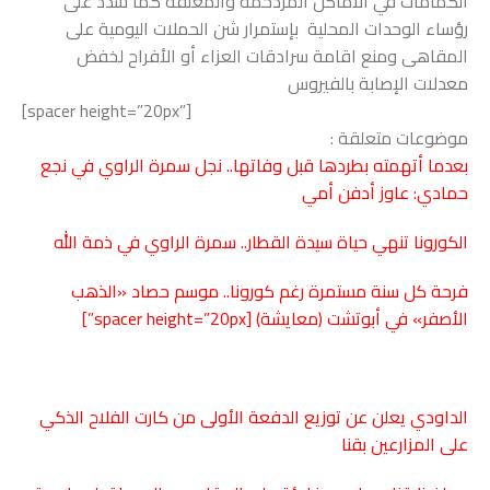
الكمامات في الأماكن المزدحمة والمغلقة كما شدد على
رؤساء الوحدات المحلية بإستمرار شن الحملات اليومية على
المقاهى ومنع اقامة سرادقات العزاء أو الأفراح لخفض
معدلات الإصابة بالفيروس
[spacer height=”20px”]
موضوعات متعلقة :
بعدما أتهمته بطردها قبل وفاتها.. نجل سمرة الراوي في نجع
حمادي: عاوز أدفن أمي
الكورونا تنهي حياة سيدة القطار.. سمرة الراوي في ذمة الله
فرحة كل سنة مستمرة رغم كورونا.. موسم حصاد «الذهب
الأصفر» في أبوتشت (معايشة)
[spacer height=”20px”]
الداودي يعلن عن توزيع الدفعة الأولى من كارت الفلاح الذكي
على المزارعين بقنا