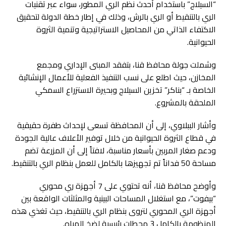
“السيلاج” باستخدام أحدث نظم الري المطور، سواء عبر تقنيات
الري بالتنقيط أو الري بالرش، وذلك في إطار خطة الدولة لتحقيق
الاكتفاء الذاتي من المحاصيل الاستراتيجية وتنمية الثروة
الحيوانية.
وشملت جولة محافظ قنا، بتفقد المبنى الإداري ومجمع
المخازن، حيث اطلع على نسب التنفيذ الفعلية للأعمال الإنشائية
الخاصة بـ “بناكر” تخزين السيلاج وبحيرة الاستزراع السمكي
الملحقة بالمشروع.
وأشار الببلاوي، إلى أن المحافظة تسعى لإحداث طفرة حقيقية
في قطاع الثروة الحيوانية من خلال توفير الأعلاف عالية الجودة
ودعم صغار المربين بأسعار مناسبة، لافتاً إلى أن المزرعة تضم
مساحة 50 فداناً تم تجهيزها بالكامل للعمل بنظام الري بالتنقيط.
وأوضح محافظ قنا، أنه تحتوي على 7 أجهزة ري محوري
“بيفوت”، مع استغلال المساحات البينية والمثلثات الواقعة بين
أجهزة الري المحوري لتروى بنظام الري بالتنقيط، حيث تغذي هذه
المنظومة بالكامل 3 محطات رئيسية لضخ المياه.