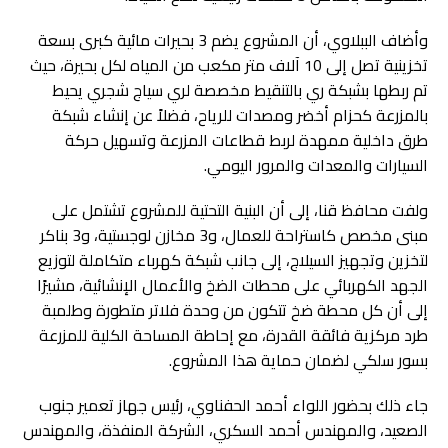
وأضاف الببلاوي، أن المشروع يضم 3 بحيرات مائية كبرى بسعة
تخزينية تصل إلى 10 آلاف متر مكعب من المياه لكل بحيرة، حيث
تم ربطها بشبكة ري بالتنقيط مخصصة لري سياج شجري يحيط
بالمزرعة كحزام أخضر ومصدات للرياح، فضلاً عن إنشاء شبكة
طرق داخلية ممهدة لربط قطاعات المزرعة وتسهيل حركة
السيارات والمعدات والمرور اليومي.
ولفت محافظ قنا، إلى أن البنية التحتية للمشروع تشتمل على
مبنى مخصص كاستراحة للعمال، و3 مخازن لوجستية، و3 بناكر
لتخزين وتجهيز السيلاج، إلى جانب شبكة كهرباء متكاملة لتوزيع
الجهد الكهربائي على محطات الضخ والأعمال الإنشائية، مشيرًا
إلى أن كل محطة ضخ تتكون من وحدة فلاتر متطورة وطلمبة
طرد مركزية فائقة القدرة، مع إحاطة المساحة الكلية للمزرعة
بسور سلكي لضمان حماية هذا المشروع.
جاء ذلك بحضور اللواء أحمد الحفناوي، رئيس جهاز تعمير جنوب
الصعيد، والمهندس أحمد السكري، الشركة المنفذة، والمهندس