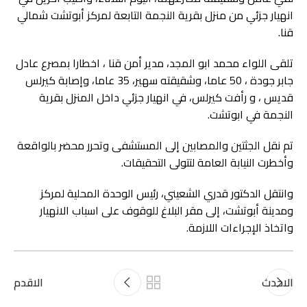
انهيار جزئي من منزل بقرية النجمة التابعة لمركز أبوتشت شمالي
قنا.
تلقى اللواء محمد ابو المجد، مدير أمن قنا ، اخطارا بمصرع عادل
جابر جودة ، 50 عاما، وشقيقته سهير، 35 عاما، وإصابة كيرلس
قديس ، و رأفت كيرلس، في انهيار جزئي داخل المنزل بقرية
النجمة في ابوتشت.
تم نقل الجثتين والمصابين إلى المستشفى وتحرر محضر بالواقعة
وأخطرت النيابة العامة لتتولى التحقيقات.
وانتقل الدكتور قدري الشعيني، رئيس الوحدة المحلية لمركز
ومدينة أبوتشت، إلى مقر البلاغ للوقوف على اسباب الانهيار
واتخاذ الإجراءات اللازمة.
الاحدث
الاقدم