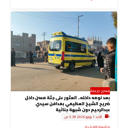
مسرح جريمة
بعد نومه داخله.. العثور على جثة مسن داخل
ضريح الشيخ العظيمي بمدافن سيدي
عبدالرحيم دون شبهة جنائية
الأحد 7 يونيو 2026 5:38 ص
متابعة القراءة