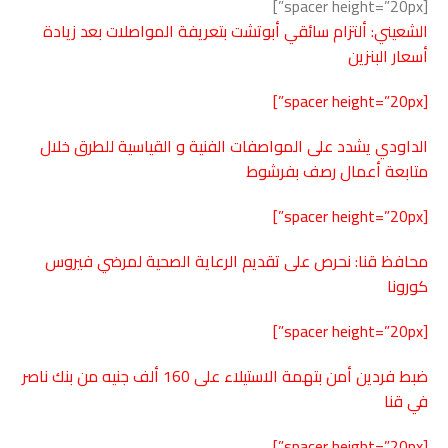
[spacer height=”20px”]
الشعيني: ألتزام سائقي أبوتشت بتعريفة المواصلات بعد زيادة
أسعار البنزين
[spacer height=”20px”]
الداودي يشدد على المواصفات الفنية و القياسية للطرق خلال
متابعة أعمال رصف بفرشوط
[spacer height=”20px”]
محافظ قنا: نحرص على تقديم الرعاية الصحية لمرضي فيروس
كورونا
[spacer height=”20px”]
ضبط فردين أمن بتهمة الاستيلاء على 160 ألف جنيه من بنك ناصر
في
قنا
[spacer height=”20px”]