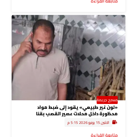
متابعة القراءة
مسرح جريمة
«لون غير طبيعي» يقود إلى ضبط مواد
محظورة داخل محلات عصير القصب بقنا
الاثنين 15 يونيو 2026 5:15 م
متابعة القراءة