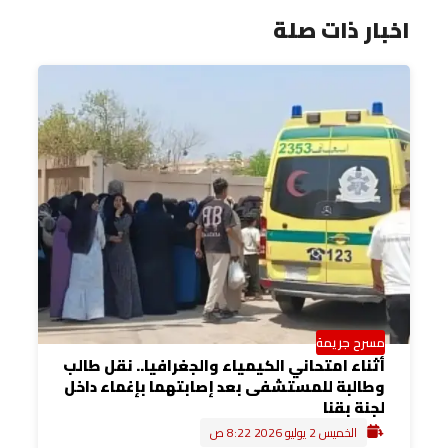
اخبار ذات صلة
مسرح جريمة
أثناء امتحاني الكيمياء والجغرافيا.. نقل طالب
وطالبة للمستشفى بعد إصابتهما بإغماء داخل
لجنة بقنا
الخميس 2 يوليو 2026 8:22 ص