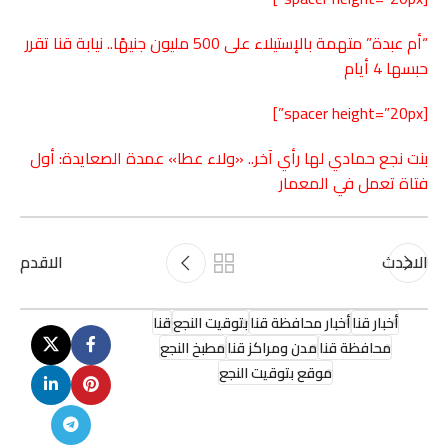
“أم عبدة” متهمة بالإستيلاء على 500 مليون جنيهًا.. نيابة قنا تقرر
حبسها 4 أيام
[spacer height=”20px”]
بنت نجع حمادي لها رأي آخر.. «ولاء عطا» عمدة الصعايدة: أول
فتاة تعمل في المعمار
الاحدث
الاقدم
أخبار قنا
أخبار محافظة قنا
بتوقيت النجع
قنا
محافظة قنا
مدن ومراكز قنا
مطبخ النجع
موقع بتوقيت النجع