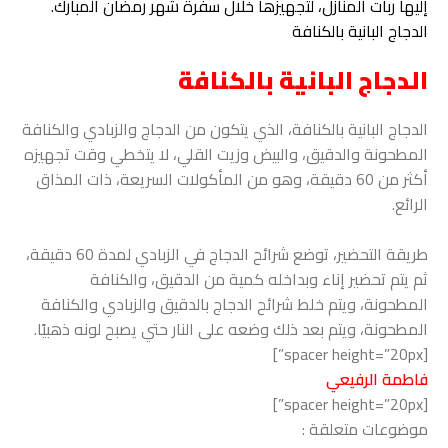
إليها ربات المنازل، لتجهيزها خلال سفرة شهر رمضان المبارك.
الدجاج البانية بالكنافة
الدجاج البانية بالكنافة
الدجاج البانية بالكنافة، الذي يتكون من الدجاج والزبادي والكنافة
المطحونة والدقيق، والبيض وزيت القلي، لا يتخطي وقت تجهيزه
أكثر من 60 دقيقة، وهو من المأكولات السريعة، ذات المذاق
الرائع.
طريقة التحضير، توضع شرائح الدجاج في الزبادي لمدة 60 دقيقة،
ثم يتم تحضير إناء وبداخله كمية من الدقيق، والكنافة
المطحونة، ويتم خلط شرائح الدجاج بالدقيق والزبادي والكنافة
المطحونة، ويتم بعد ذلك وضعه على النار حتي يصبح لونه ذهبيًا.
[spacer height=”20px”]
فاطمة الرفيعي
[spacer height=”20px”]
موضوعات متعلقة :