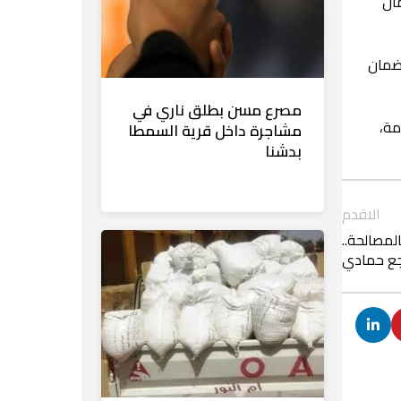
مال
لضمان
مصرع مسن بطلق ناري في
مة،
مشاجرة داخل قرية السمطا
بدشنا
الاقدم
لمصالحة..
نجع حمادي