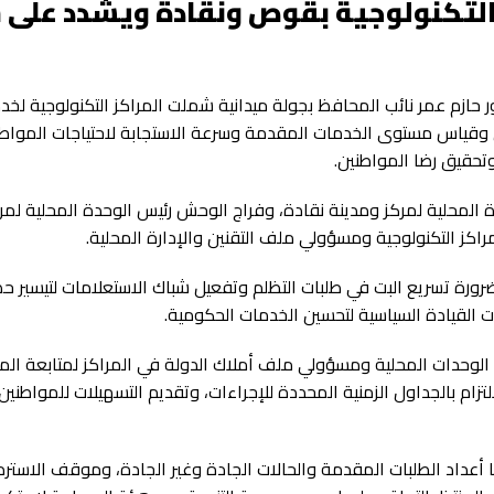
 التكنولوجية بقوص ونقادة ويشدد على
ور حازم عمر نائب المحافظ بجولة ميدانية شملت المراكز التكنولوجية لخد
وقياس مستوى الخدمات المقدمة وسرعة الاستجابة لاحتياجات المواطن
حقيق رضا المواطنين.
 المحلية لمركز ومدينة نقادة، وفراج الوحش رئيس الوحدة المحلية لمر
اكز التكنولوجية ومسؤولي ملف التقنين والإدارة المحلية.
ورة تسريع البت في طلبات التظلم وتفعيل شباك الاستعلامات لتيسير 
القيادة السياسية لتحسين الخدمات الحكومية.
الوحدات المحلية ومسؤولي ملف أملاك الدولة في المراكز لمتابعة ا
زام بالجداول الزمنية المحددة للإجراءات، وتقديم التسهيلات للمواطنين 
عداد الطلبات المقدمة والحالات الجادة وغير الجادة، وموقف الاسترد