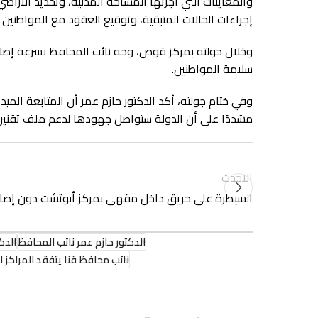
والمعاينات التي أجرتها المساحة المدنية، وتحديد الأراض
إجراءات الحالات المتبقية، وتوقيع العقود مع المواطنين ا
وخلال جولته بمركز قوص، وجه نائب المحافظ بسرعة إصلا
سلامة المواطنين.
وفي ختام جولته، أكد الدكتور حازم عمر أن المتابعة المي
مشددًا على أن الدولة ستواصل جهودها لدعم ملف تقنين أ
الاحدث
السيطرة على حريق داخل مقهى بمركز أبوتشت دون إصاب
الدكتور حازم عمر نائب المحافظ
الدك
نائب محافظ قنا يتفقد المراكز 