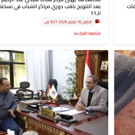
فات
بعد التتويج بلقب دوري مراكز الشباب في نسخته
الـ11
الاثنين 16 فبراير 2026 9:21 ص
متابعة القراءة