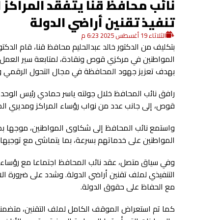
نائب محافظ قنا يتفقد المراكز
تنفيذ تقنين أراضي الدولة
الثلاثاء 19 أغسطس 2025 6:23 م
بتكليف من الدكتور خالد عبدالحليم محافظ قنا، قام الدكت
المواطنين في مركزي قوص ونقادة، لمتابعة سير العمل 
بهدف تعزيز جهود المحافظة في مجال التحول الرقمي وت
رافق نائب المحافظ خلال جولته ياسر حمادي رئيس الوحدة
قوص، إلى جانب عدد من نواب رؤساء المراكز ومديري المر
واستمع نائب المحافظ إلى شكاوى المواطنين، موجها بضر
المواطنين على خدماتهم بسرعة، بما يتماشى مع توجيهات 
وفي سياق متصل، عقد نائب المحافظ اجتماعا مع رؤساء 
التنفيذي لملف تقنين أراضي الدولة. وشدد على ضرورة الالت
مع الحفاظ على حقوق الدولة.
كما تم استعراض الموقف الكامل لملف التقنين، متضمنا أ