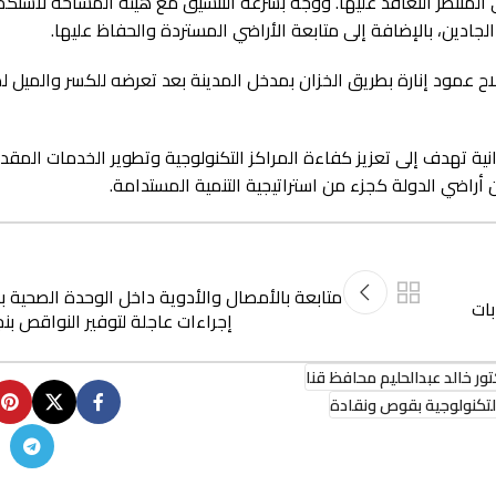
ي المنتظر التعاقد عليها. ووجه بسرعة التنسيق مع هيئة المساحة لاستك
لجادين، بالإضافة إلى متابعة الأراضي المستردة والحفاظ عليها.
ح عمود إنارة بطريق الخزان بمدخل المدينة بعد تعرضه للكسر والميل 
دانية تهدف إلى تعزيز كفاءة المراكز التكنولوجية وتطوير الخدمات المقد
راضي الدولة كجزء من استراتيجية التنمية المستدامة.
متابعة بالأمصال والأدوية داخل الوحدة الصحية با
ات
إجراءات عاجلة لتوفير النواقص ب
تور خالد عبدالحليم محافظ قنا
التكنولوجية بقوص ونقادة