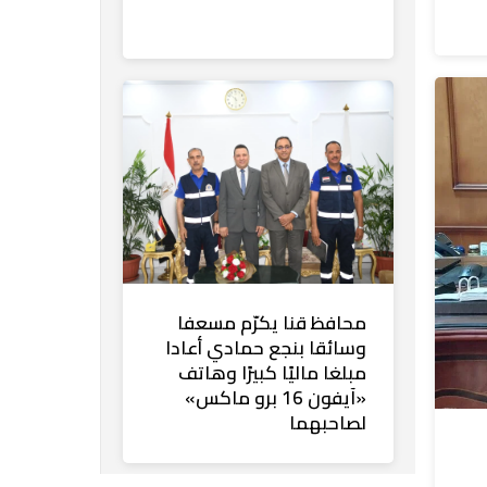
محافظ قنا يكرّم مسعفا
وسائقا بنجع حمادي أعادا
مبلغا ماليًا كبيرًا وهاتف
«آيفون 16 برو ماكس»
لصاحبهما