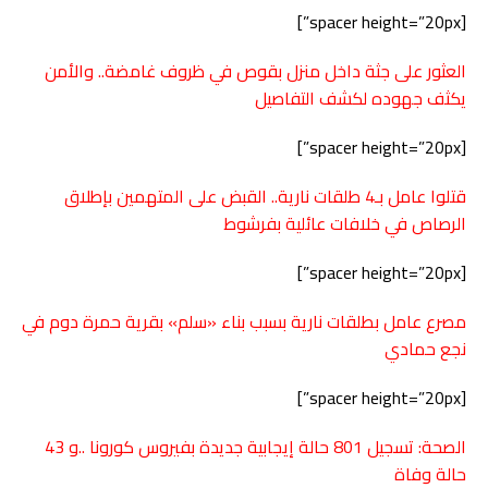
[spacer height=”20px”]
العثور على جثة داخل منزل بقوص في ظروف غامضة.. والأمن
يكثف جهوده لكشف التفاصيل
[spacer height=”20px”]
قتلوا عامل بـ4 طلقات نارية.. القبض على المتهمين بإطلاق
الرصاص في خلافات عائلية بفرشوط
[spacer height=”20px”]
مصرع عامل بطلقات نارية بسبب بناء «سلم» بقرية حمرة دوم في
نجع حمادي
[spacer height=”20px”]
الصحة: تسجيل 801 حالة إيجابية جديدة بفيروس كورونا ..و 43
حالة وفاة