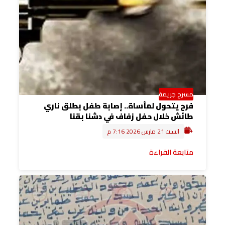
مسرح جريمة
فرح يتحول لمأساة.. إصابة طفل بطلق ناري
طائش خلال حفل زفاف في دشنا بقنا
السبت 21 مارس 2026 7:16 م
متابعة القراءة