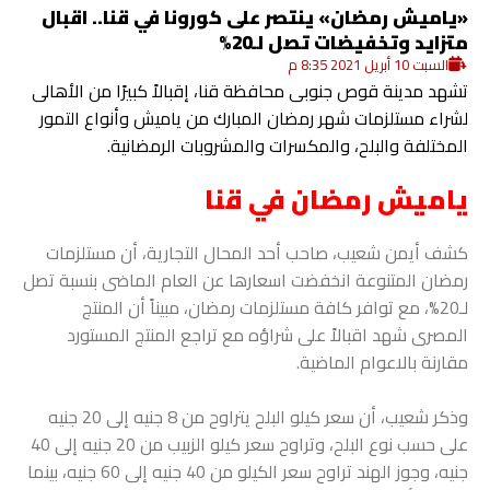
«ياميش رمضان» ينتصر على كورونا في قنا.. اقبال
متزايد وتخفيضات تصل لـ20%
السبت 10 أبريل 2021 8:35 م
تشهد مدينة قوص جنوبى محافظة قنا، إقبالاً كبيرًا من الأهالى
لشراء مستلزمات شهر رمضان المبارك من ياميش وأنواع التمور
المختلفة والبلح، والمكسرات والمشروبات الرمضانية.
ياميش رمضان في
قنا
كشف أيمن شعيب، صاحب أحد المحال التجارية، أن مستلزمات
رمضان المتنوعة انخفضت اسعارها عن العام الماضى بنسبة تصل
لـ20%، مع توافر كافة مستلزمات رمضان، مبيناً أن المنتج
المصرى شهد اقبالاً على شراؤه مع تراجع المنتج المستورد
مقارنة بالاعوام الماضية.
وذكر شعيب، أن سعر كيلو البلح يتراوح من 8 جنيه إلى 20 جنيه
على حسب نوع البلح، وتراوح سعر كيلو الزبيب من 20 جنيه إلى 40
جنيه، وجوز الهند تراوح سعر الكيلو من 40 جنيه إلى 60 جنيه، بينما