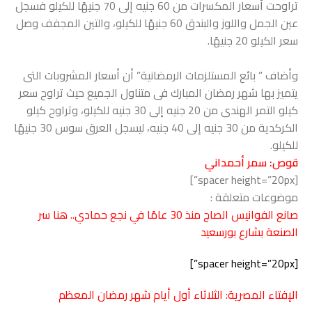
تراوحت أسعار المكسرات من 60 جنيه إلى 70 جنيهًا للكيلو فسجل
عين الجمل واللوز والبندق 60 جنيهًا للكيلو، والتين المجفف وصل
سعر الكيلو 20 جنيهًا.
وأضاف ” بائع المستلزمات الرمضانية” أن أسعار المشروبات التى
يتميز بها شهر رمضان المبارك فى متناول الجميع حيث تراوح سعر
كيلو التمر الهندى من 20 جنيه إلى 30 جنيه للكيلو، وتراوح كيلو
الكركدية من 30 جنيه إلى 40 جنيه، ليسجل العرق سوس 30 جنيهًا
للكيلو.
قوص: سمر أحمداني
[spacer height=”20px”]
موضوعات متعلقة :
صانع الفوانيس الصاج منذ 30 عامًا في نجع حمادي.. هنا سر
الصنعة بشارع بورسعيد
[spacer height=”20px”]
الإفتاء المصرية: الثلاثاء أول أيام شهر رمضان المعظم