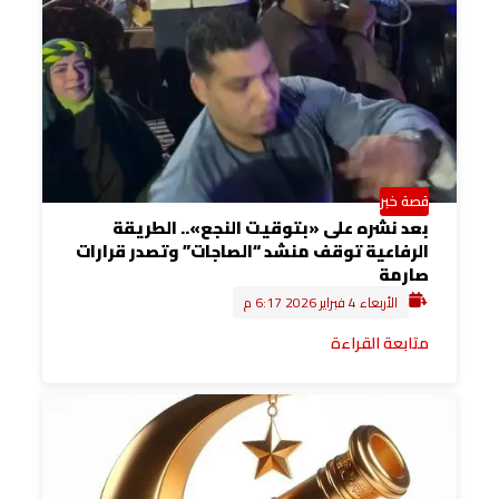
قصة خبر
بعد نشره على «بتوقيت النجع».. الطريقة
الرفاعية توقف منشد “الصاجات” وتصدر قرارات
صارمة
الأربعاء 4 فبراير 2026 6:17 م
متابعة القراءة