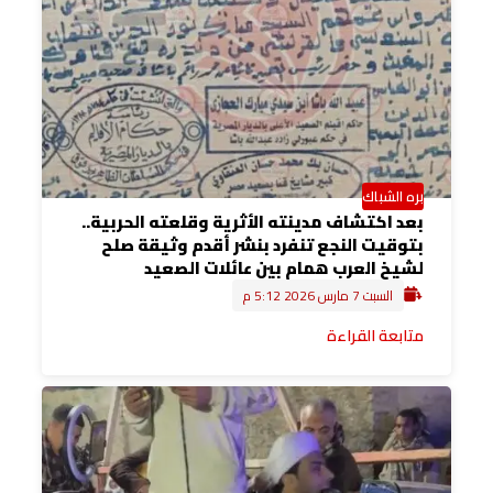
بره الشباك
بعد اكتشاف مدينته الأثرية وقلعته الحربية..
بتوقيت النجع تنفرد بنشر أقدم وثيقة صلح
لشيخ العرب همام بين عائلات الصعيد
السبت 7 مارس 2026 5:12 م
متابعة القراءة