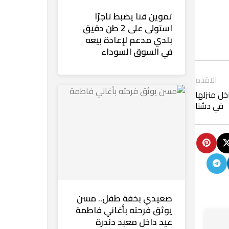
تموين قنا يضبط تاجرًا
استولى على 2 طن دقيق
بلدي مدعم لإعادة بيعه
في السوق السوداء
الاقدم
خل منزلها
في دشنا
صعيدي بخفة طفل.. مسن
يوثق فرحته بأغاني فاطمة
عيد داخل معبد دندرة