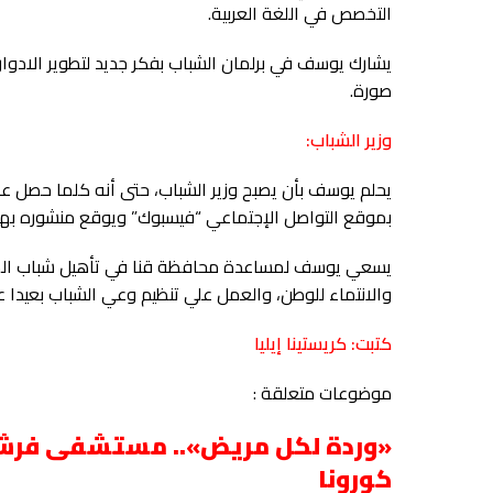
التخصص في اللغة العربية.
يشارك يوسف في برلمان الشباب بفكر جديد لتطوير الادو
صورة.
وزير الشباب:
يحلم يوسف بأن يصبح وزير الشباب، حتى أنه كلما حصل ع
بموقع التواصل الإجتماعي “فيسبوك” ويوقع منشوره بها
يسعي يوسف لمساعدة محافظة قنا في تأهيل شباب المح
والانتماء للوطن، والعمل علي تنظيم وعي الشباب بعيدا عن
كتبت: كريستينا إيليا
موضوعات متعلقة :
«وردة لكل مريض».. مستشفى فرش
كورونا