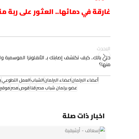
غارقة في دمائها.. العثور على ربة م
الاحدث
خلي بالك.. كيف تكتشف إصابتك بـ الأنفلونزا الموسمية وا
منها؟
أعضاء البرلمان
اعضاء البرلمان
الشباب
العمل التطوعي
ب
عضو برلمان شباب مصر
قنا
قوص
مصر
موقع 
اخبار ذات صلة