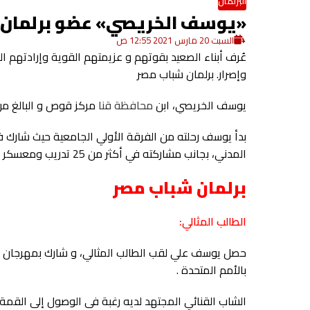
البرلمان
«يوسف الخريصي» عضو برلمان شب
السبت 20 مارس 2021 12:55 ص
عُرف أبناء الصعيد بقوتهم و عزيمتهم القوية وإرادتهم 
وإصرار. برلمان شباب مصر
يوسف الخريصي، ابن
محافظة قنا
مركز قوص و البالغ من العمر 24 عامًا، نموذج شبابي مميز من أبناء الص
بدأ يوسف رحلته من الفرقة الأولي الجامعية حيث شارك ف
المدني، بجانب مشاركته في أكثر من 25 تدريب ومعسكر بوزارة التعليم العالي، وعمل مسؤولا لأكثر من مبادرة أقليمية.
برلمان شباب مصر
الطالب المثالي:
حصل يوسف علي لقب الطالب المثالي، و شارك بمهرجان ال
بالأمم المتحدة .
الشاب القنائي المجتهد لديه رغبة فى الوصول إلى القمة