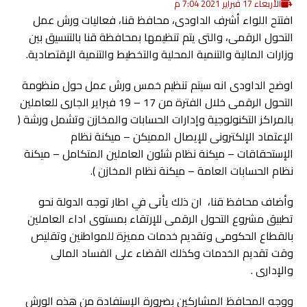
الأربعاء 17 فبراير 2021 7:04 م
افتتح اللواء أشرف الداودى، محافظ قنا، فعاليات ورش عمل
التحول الرقمى، والتى يتم تنظيمها بمحافظة قنا بالتنسيق بين
وزارات المالية والتنمية المحلية والتخطيط والتنمية الإقتصادية.
اوضح الداودى انه سيتم تنظيم خمس ورش عمل حول منظومة
التحول الرقمى خلال الفترة من 17 – 19 فبراير الجارى للعاملين
بالمراكز التكنولوجية وإدارات الحسابات والمخازن وتشمل ورشة (
الإعتماد الإلكترونى للإيصال المميكن – ميكنة نظام
الإستحقاقات – ميكنة نظام شئون العاملين المتكامل – ميكنة
نظام الحسابات العامة – ميكنة نظام المخازن ).
وأضاف محافظ قنا، ان ذلك يأتى في اطار توجه الدولة نحو
تطبيق مشروع التحول الرقمى للإرتقاء بمستوى اداء العاملين
بالقطاع الحكومى وتقديم خدمات مميزة للمواطنين وتقليص
وقت تقديم الخدمات وكذلك القضاء على الفساد المالى
والإدارى .
ووجه المحافظ المشاركين بضرورة الإستفادة من هذه الورش