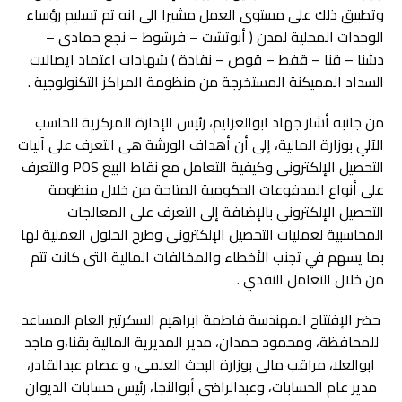
وتطبيق ذلك على مستوى العمل مشيرا الى انه تم تسليم رؤساء
الوحدات المحلية لمدن ( أبوتشت – فرشوط – نجع حمادى –
دشنا – قنا – قفط – قوص – نقادة ) شهادات اعتماد ايصالات
السداد المميكنة المستخرجة من منظومة المراكز التكنولوجية .
من جانبه أشار جهاد ابوالعزايم، رئيس الإدارة المركزية للحاسب
الآلي بوزارة المالية، إلى أن أهداف الورشة هى التعرف على آليات
التحصيل الإلكترونى وكيفية التعامل مع نقاط البيع POS والتعرف
على أنواع المدفوعات الحكومية المتاحة من خلال منظومة
التحصيل الإلكتروني بالإضافة إلى التعرف على المعالجات
المحاسبية لعمليات التحصيل الإلكترونى وطرح الحلول العملية لها
بما يسهم في تجنب الأخطاء والمخالفات المالية التى كانت تتم
من خلال التعامل النقدي .
حضر الإفتتاح المهندسة فاطمة ابراهيم السكرتير العام المساعد
للمحافظة، ومحمود حمدان، مدير المديرية المالية بقنا،و ماجد
ابوالعلا، مراقب مالى بوزارة البحث العلمى، و عصام عبدالقادر،
مدير عام الحسابات، وعبدالراضى أبوالنجا، رئيس حسابات الديوان