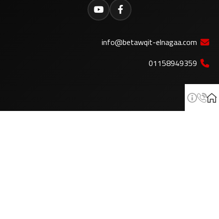
info@betawqit-elnagaa.com
01158949359
الإعلانات
للإعلان معنا
يرجى التواصل عبر البريد الإلكتروني
info@betawqit-elnagaa.com