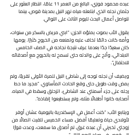
عبده محمود فوزي، البالغ من العمر 11 عامًا، انتظار العثور على
جثمان نجله الذي ابتلعته مياه نهر النيل بمدينة قوص، بينما
تتواصل أعمال البحث لليوم الثالث على التوالي.
يقول الأب بصوت يملؤه الحزن: “ابني مريض بالسكر من سنوات،
وأمه كانت دائمًا تخاف عليه وتمنعه من الخروج كثيرًا. يومها
كان سعيدًا جدًا بعدما عرف نتيجة نجاحه في الصف الخامس
الابتدائي، وألح على والدته حتى تسمح له بالخروج مع أصدقائه
للاحتفال”.
ويضيف أن نجله توجه إلى شاطئ النيل للمرة الأولى تقريبًا، ولم
يمض وقت طويل حتى وقع الحادث المأساوي. “مجرد ما حط
رجله على جزء أسمنتي عند الشاطئ، اتزحلق وسقط في المياه.
أصحابه كانوا أطفالًا مثله، ولم يستطيعوا إنقاذه”.
ويتابع الأب: “كنت أعمل في الإسكندرية باليومية عشان أوفر
لأولادي حياة وتعليمًا أفضل. مساء الخميس تلقيت اتصالًا من
زوجتي تخبرني أن عبده غرق. لم أصدق ما سمعت، وعدت فورًا
إلى قوص في صباح اليوم التالي”.