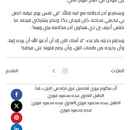
ويسترجع آخر لحظاته مع ابنه قائلًا: “في نفس يوم غرقه اتصل
بي ليخبرني بنجاحه. كان فرحان جدًا، وعايز يشاركني فرحته. ما
كنتش أعرف إن دي هتكون آخر مكالمة بيني وبينه”.
ويختتم حديثه بالدعاء: “لا أملك الآن إلا أن أدعو الله أن يرده إلينا،
وأن يخرجه من ظلمات النيل، وأن يصبر قلوبنا على فراقه”.
الاحدث
الاقدم
أب مكلوم يروي تفاصيل غرق نجله في النيل بـ قنا
الطفل الغارق عبده محمود فوزي
الطفل عبده محمود فوزي
الغارق عبده محمود فوزي
عبده محمود فوزي