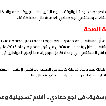
 نجع حمادي ودشنا والوقف، اليوم الإثنين، بطلب لوزيرة الصحة والسكا
والانشاءات بمستشفي نجع حمادي العام، شمالي
محافظة قنا
.
ة الصحة
ة، أن مستشفي نجع حمادي العام تقوم بخدمة شمال محافظة قنا، بم
من مليوني مواطن، لافتًا إلي ان قد صدر قرارًا لهذه الم
مدة أقصاها 18 شهرًا، فيما قد تم نقل المستشفي إلي وحدة تكامل بهجورة، مما أرهق المواطنين ف
 هنالك عدم وجود خدمات كافية فى الوحدة، ولا تكفي لإستقبال المرضي
لتطوير والإحلال والتجديد لراحة المرضي بشمال قنا.
وسفية» فى نجع حمادي.. أفلام تسجيلية وم