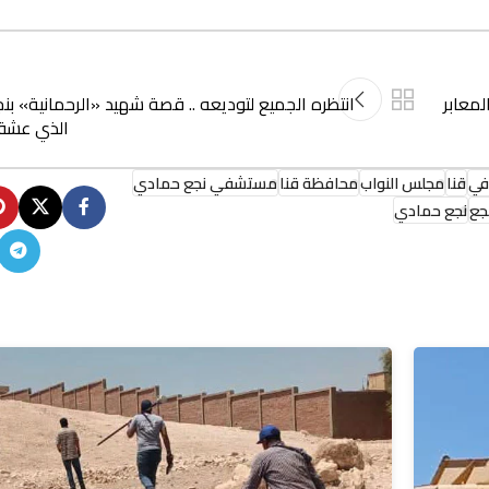
لمعابر
انتظره الجميع لتوديعه .. قصة شهيد «الرحمانية» ب
الذي عشقه
في
قنا
مجلس النواب
محافظة قنا
مستشفي نجع حمادي
جع
نجع حمادي