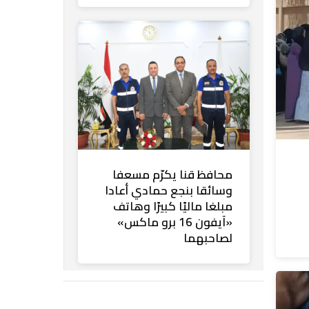
محافظ قنا يكرّم مسعفا
وسائقا بنجع حمادي أعادا
مبلغا ماليًا كبيرًا وهاتف
«آيفون 16 برو ماكس»
لصاحبهما