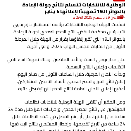
الوطنية للانتخابات تتسلم نتائج جولة الإعادة
بالدوائر الـ19 تمهيدًا لإعلانها 4 يناير
الاثنين 29 ديسمبر 2025 2:43 م
تسلّمت الهيئة الوطنية للانتخابات، برئاسة المستشار حازم بدوي
نائب رئيس محكمة النقض، نتائج الحصر العددي لجولة الإعادة
بالدوائر الـ19 التي تقرر إلغاؤها بقرار من الهيئة خلال المرحلة
الأولى من انتخابات مجلس النواب 2025، والتي أُجريت
على مدار يومي السبت والأحد الماضيين، وذلك تمهيدًا لبدء تلقي
التظلمات وإعلان النتائج الرسمية.
وبدأت اللجان الفرعية، خلال الساعات الأولى من صباح اليوم،
إعلان نتائج الفرز والحصر العددي لأعداد الناخبين المشاركين،
أعقبها إعلان اللجان العامة لنتائج الحصر النهائية بكل دائرة.
ومن المقرر أن تتلقى الهيئة الوطنية للانتخابات تظلمات
المرشحين على نتائج الحصر العددي وإجراءات الفرز خلال مدة 24
ساعة من إعلانها، على أن يتم الفصل في هذه التظلمات خلال
24 ساعة من تاريخ تقديمها، وإخطار المرشحين بنتائج البت فيها
خلال 24 ساعة أخرى، وفقًا للجدول الزمني المعلن.