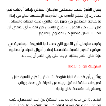
يقول الشيخ محمد مصطفى سليمان، مفتش بإدارة أوقاف نجع
حمادى، إن تنظيم الأسرة في الشريعة الإسلامية مباح في إطار
مايحتاجه المجتمع من ضروريات، فالنبي، عليه الصلاة والسلام،
قال: ليس من العقل أن يضيع الإنسان من يعول، أي بمعنى أن
ينجب الإنسان ويضيع من يعولهم بإنجابهم.
يضيف سليمان، أن الأمور التي دعت لها الشريعة الإسلامية في
موضوع تنظيم الأسرة مقاصدها إصلاح أحوال العباد وأعمالهم
فإذا كان الأمر يستلزم، وجب على ولي الأمر أن يحدده.
استهلاك موارد الدولة
ويأتي رأى قداسة البابا شنودة الثالث فى تنظيم الأسرة خلال
تصريحات سابقة له قبل رحيله عن الحياة، في عدة جوانب
ومستويات متعددة، كان بينها:
اقتصاديًا: في حالة زيادة عدد السكان عن الحد المعقول، كيف
تتمكن الدولة من تسديد احتياجات المواطنين؟ حتما يؤدي ذلك