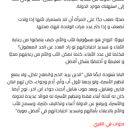
إلى استهلاك موارد الدولة.
صحيًا: صعب جدًا على المرأة أن تلد باستمرار، لأنها إذا ولدت
تضعف و إذا كثر عدد مرات الولادة تنهك صحتها.
تربويًا: الزواج هو مسؤولية للأب والأم، كيف يتمكنوا من رعاية
الأبناء و تسديد احتياجاتهم لو زاد العدد عن الحد المعقول؟
فكلما قل عدد الأبناء، كلما تمكن الأب والأم من رعايتهم صحيًا
و تعليميًا و أخلاقيًا بشكل أفضل.
البابا شنودة ايضًا قال “الدين يريد الخير والصلاح للكل، ولا يمنع
تنظيم الأسرة، ولو رجعنا لأول أب وأم، أدم وحواء، كان لهم ابنان
قايين وهابيل، وبعد موت هابيل أنجبت حواء ابن اخر ، نوح أيضا
كان له ثلاثة أبناء فقط وتنظيم الأسرة له فوائد عديدة للدولة
والأسرة، ويرفع عن الدولة أعباء وتكاليف كثيرة، ويسمح للأب
والأم بالاعتناء بأبنائهم وتسديد احتياجاتهم في أفضل صورة”
ندوات في القري