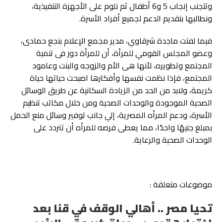
وتتجنب إنجاب 5 و6 أطفال ثم نلوم على الأجهزة التنفيذية،
ونطالبها بتقديم الدعم لجميع أفراد الأسرة.
فيما لفتت ماجدة شرقاوي، مدير مجمع الإعلام بنجع حمادى،
وعضو المجلس القومي للمرأة، أن للمرأة دور فى تنمية
المجتمع وتطويره، لأنها هى الأم والزوجه والبنت وعامود
المجتمع، فإذا نظمت نفسها وأفكارها اصبحت حياتها حياة
كريمة، ولابد من الحد من الزيادة السكانية عن طريق الوسائل
الصحية الموجودة والوحدات الصحية ومن خلال مكاتب تنظيم
الأسرة، ودعم المرأه المصرية، إلي جانب توفير وسائل منع الحمل
بمبلغ جنيهًا واحدًا، مما يعطى فرصه للمرأه أن تتردد على
الوحدات الصحية والرعاية.
موضوعات متعلقة :
تحيا مصر .. أهالي الوقف في قنا بعد