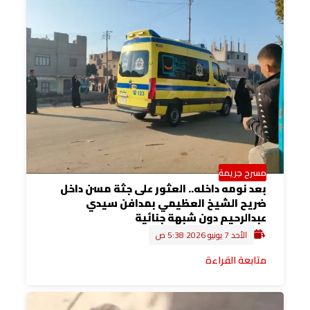
مسرح جريمة
بعد نومه داخله.. العثور على جثة مسن داخل
ضريح الشيخ العظيمي بمدافن سيدي
عبدالرحيم دون شبهة جنائية
الأحد 7 يونيو 2026 5:38 ص
متابعة القراءة