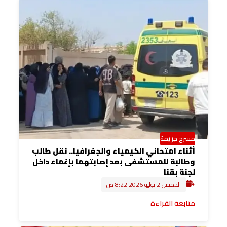
مسرح جريمة
أثناء امتحاني الكيمياء والجغرافيا.. نقل طالب
وطالبة للمستشفى بعد إصابتهما بإغماء داخل
لجنة بقنا
الخميس 2 يوليو 2026 8:22 ص
متابعة القراءة