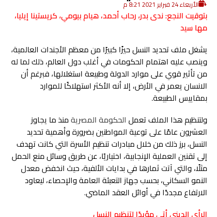
الأربعاء 24 فبراير 2021 8:21 م
بتوقيت النجع: ندى بدر، رحاب أحمد، هيام بيومي، كريستينا إيليا،
مها سيد
يشغل ملف تحديد النسل حيزًا كبيرًا من معظم الأجندات العالمية،
وينصب عليه اهتمام الحكومات في أغلب دول العالم، ذلك لما له
من تأثير قوي على موارد الدولة وطبيعة استغلالها، فبرغم أن
الانسان يعمر في الأرض، إلا أنه الأكثر استهلاكًا للموارد
بمقاييس الطبيعة.
ولتنظيم هذا الملف تعمل
الحكومة المصرية
منذ ما يجاوز
العشرون عامًا على توعية المواطنين بضرورة وأهمية تحديد
النسل، برز ذلك من خلال مبادرات تنظيم الأسرة التي كانت تهدف
إلى تقنين العملية الإنجابية، اختياريًا، عن طريق وسائل منع الحمل
مثلًا، والتي آتت ثمارها في بدايات الألفية، حيث انخفض معدل
النمو السكاني، بحسب جهاز التعبئة العامة والإحصاء، ليعاود
الارتفاع مجددًا في أوائل العقد الماضي.
الرأي الديني أتى مؤيدًا لتنظيم النسل