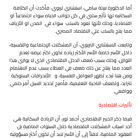
أما الدكتورة نبيلة سامي، استشاري تربوي، فأكدت أن الكثافة
السكانيه لها تأثير سلبي في كل جوانب الحياه سواء اجتماعياً او
اقتصاديا، وذلك لأنها تعود بالسلب سواء في المدن او الأرياف
مما ينتج بالسلب علي الاقتصاد المصري.
وتابعت الاستشاري التربوي، أن المشكلات الإجتماعية والنفسية،
داخل الأسر خاصة الأسر الأكثر زياده تكون اكثر عرضه لعدم
التوازن، وذلك بسبب ضعف الدخل الاقتصادي الذي لا يوازي هذا
العدد مما يننتح عن ذلك ضعف في العطاء بسبب عدم الاهتمام
ومن هنا تبدء تظهر العوامل النفسية، و الأنحرافات السلوكية
تتزايد، وتضعف الناحية التعليمية، فأصبح تحديد النسل أمر حتمي
وواقعي.
تأثيرات اقتصادية
فيما ذكر الخبير الاقتصادي أحمد نور، أن الزيادة السكانية هي
أحد اسباب المشكلات الاقتصادية خلال السنوات الماضية بل
العقود الماضية، لافتاً إلى أن الأسر لابد أن تكون أكثر مسؤولية